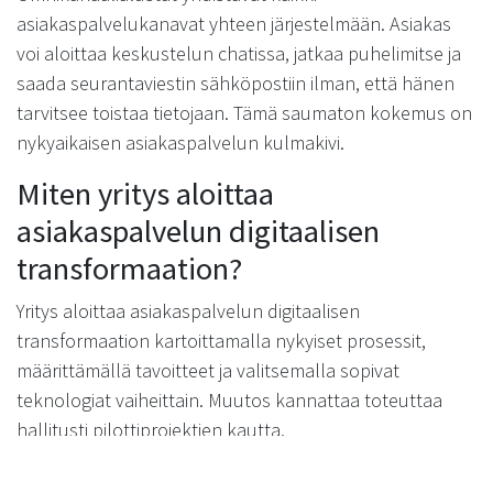
asiakaspalvelukanavat yhteen järjestelmään. Asiakas
voi aloittaa keskustelun chatissa, jatkaa puhelimitse ja
saada seurantaviestin sähköpostiin ilman, että hänen
tarvitsee toistaa tietojaan. Tämä saumaton kokemus on
nykyaikaisen asiakaspalvelun kulmakivi.
Miten yritys aloittaa
asiakaspalvelun digitaalisen
transformaation?
Yritys aloittaa asiakaspalvelun digitaalisen
transformaation kartoittamalla nykyiset prosessit,
määrittämällä tavoitteet ja valitsemalla sopivat
teknologiat vaiheittain. Muutos kannattaa toteuttaa
hallitusti pilottiprojektien kautta.
Ensimmäinen askel on ymmärtää asiakkaiden nykyiset