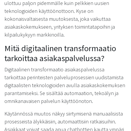
ulottuu paljon pidemmälle kuin pelkkien uusien
teknologioiden käyttöönottoon. Kyse on
kokonaisvaltaisesta muutoksesta, joka vaikuttaa
asiakaskokemukseen, yrityksen toimintatapoihin ja
kilpailukykyyn markkinoilla.
Mitä digitaalinen transformaatio
tarkoittaa asiakaspalvelussa?
Digitaalinen transformaatio asiakaspalvelussa
tarkoittaa perinteisten palveluprosessien uudistamista
digitaalisten teknologioiden avulla asiakaskokemuksen
parantamiseksi. Se sisältää automaation, tekoälyn ja
omnikanavaisen palvelun käyttöönoton.
Käytännössä muutos näkyy siirtymisenä manuaalisista
prosesseista älykkäisiin, automaattisiin ratkaisuihin.
Asiakkaat voivat saada apua chatbottien kautta ympäri