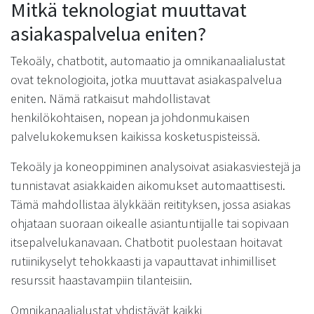
Mitkä teknologiat muuttavat
asiakaspalvelua eniten?
Tekoäly, chatbotit, automaatio ja omnikanaalialustat
ovat teknologioita, jotka muuttavat asiakaspalvelua
eniten. Nämä ratkaisut mahdollistavat
henkilökohtaisen, nopean ja johdonmukaisen
palvelukokemuksen kaikissa kosketuspisteissä.
Tekoäly ja koneoppiminen analysoivat asiakasviestejä ja
tunnistavat asiakkaiden aikomukset automaattisesti.
Tämä mahdollistaa älykkään reitityksen, jossa asiakas
ohjataan suoraan oikealle asiantuntijalle tai sopivaan
itsepalvelukanavaan. Chatbotit puolestaan hoitavat
rutiinikyselyt tehokkaasti ja vapauttavat inhimilliset
resurssit haastavampiin tilanteisiin.
Omnikanaalialustat yhdistävät kaikki