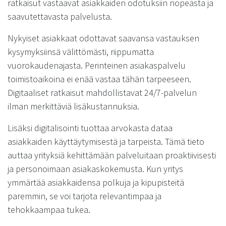
ratkaisut vastaavat asiakkaiden odotuksiin nopeasta ja
saavutettavasta palvelusta.
Nykyiset asiakkaat odottavat saavansa vastauksen
kysymyksiinsä välittömästi, riippumatta
vuorokaudenajasta. Perinteinen asiakaspalvelu
toimistoaikoina ei enää vastaa tähän tarpeeseen.
Digitaaliset ratkaisut mahdollistavat 24/7-palvelun
ilman merkittäviä lisäkustannuksia.
Lisäksi digitalisointi tuottaa arvokasta dataa
asiakkaiden käyttäytymisestä ja tarpeista. Tämä tieto
auttaa yrityksiä kehittämään palveluitaan proaktiivisesti
ja personoimaan asiakaskokemusta. Kun yritys
ymmärtää asiakkaidensa polkuja ja kipupisteitä
paremmin, se voi tarjota relevantimpaa ja
tehokkaampaa tukea.