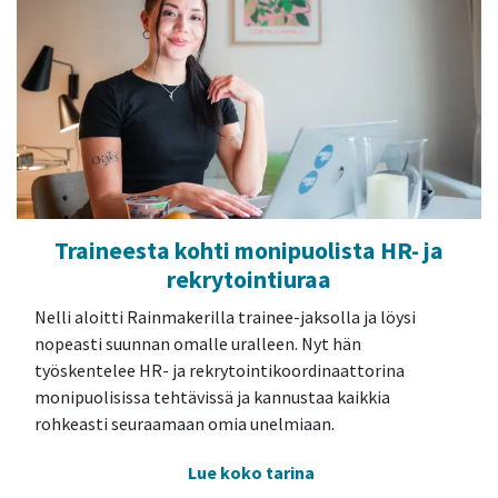
Traineesta kohti monipuolista HR- ja
rekrytointiuraa
Nelli aloitti Rainmakerilla trainee-jaksolla ja löysi
nopeasti suunnan omalle uralleen. Nyt hän
työskentelee HR- ja rekrytointikoordinaattorina
monipuolisissa tehtävissä ja kannustaa kaikkia
rohkeasti seuraamaan omia unelmiaan.
Lue koko​ t​arina