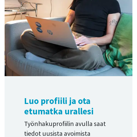
Luo profiili ja ota
etumatka urallesi
Työnhakuprofiilin avulla saat
tiedot uusista avoimista