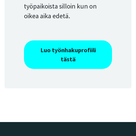
työpaikoista silloin kun on
oikea aika edetä.
Luo työnhakuprofiili
tästä