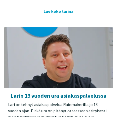
Lue koko tarina
Larin 13 vuoden ura asiakaspalvelussa
Lari on tehnyt asiakaspalvelua Rainmakerilla jo 13
vuoden ajan. Pitkä ura on pitänyt otteessaan erityisesti
hyvä työyhteisö ja mukavat kollegat. Myös avoin