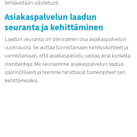
tehtävistään odotetusti.
Asiakaspalvelun laadun
seuranta ja kehittäminen
Laadun seuranta on olennainen osa asiakaspalvelun
vuokrausta. Se auttaa tunnistamaan kehityskohteet ja
varmistamaan, että asiakaspalvelu vastaa aina korkeita
standardeja. Me seuraamme asiakaspalvelun laatua
säännöllisesti ja teemme tarvittavat toimenpiteet sen
kehittämiseksi.
Asiakaspalvelun kehittäminen on jatkuvaa työtä, ja me
olemme sitoutuneet tukemaan yritystäsi tässä
prosessissa. Käytämme palautetta aktiivisesti
hyväksemme ja kehitämme palveluitamme vastaamaan
asiakkaiden muuttuvia tarpeita.