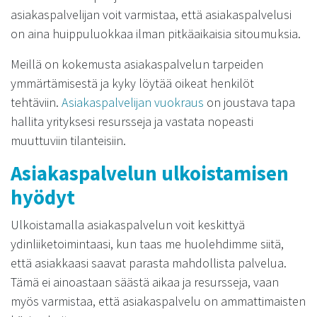
asiakaspalvelijan voit varmistaa, että asiakaspalvelusi
on aina huippuluokkaa ilman pitkäaikaisia sitoumuksia.
Meillä on kokemusta asiakaspalvelun tarpeiden
ymmärtämisestä ja kyky löytää oikeat henkilöt
tehtäviin.
Asiakaspalvelijan vuokraus
on joustava tapa
hallita yrityksesi resursseja ja vastata nopeasti
muuttuviin tilanteisiin.
Asiakaspalvelun ulkoistamisen
hyödyt
Ulkoistamalla asiakaspalvelun voit keskittyä
ydinliiketoimintaasi, kun taas me huolehdimme siitä,
että asiakkaasi saavat parasta mahdollista palvelua.
Tämä ei ainoastaan säästä aikaa ja resursseja, vaan
myös varmistaa, että asiakaspalvelu on ammattimaisten