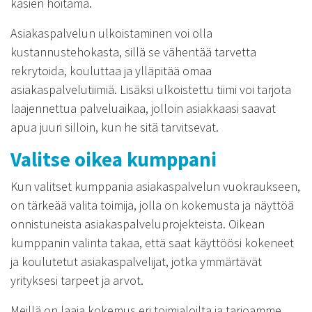
käsien hoitama.
Asiakaspalvelun ulkoistaminen voi olla
kustannustehokasta, sillä se vähentää tarvetta
rekrytoida, kouluttaa ja ylläpitää omaa
asiakaspalvelutiimiä. Lisäksi ulkoistettu tiimi voi tarjota
laajennettua palveluaikaa, jolloin asiakkaasi saavat
apua juuri silloin, kun he sitä tarvitsevat.
Valitse oikea kumppani
Kun valitset kumppania asiakaspalvelun vuokraukseen,
on tärkeää valita toimija, jolla on kokemusta ja näyttöä
onnistuneista asiakaspalveluprojekteista. Oikean
kumppanin valinta takaa, että saat käyttöösi kokeneet
ja koulutetut asiakaspalvelijat, jotka ymmärtävät
yrityksesi tarpeet ja arvot.
Meillä on laaja kokemus eri toimialoilta ja tarjoamme