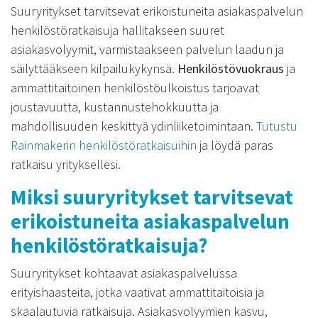
Suuryritykset tarvitsevat erikoistuneita asiakaspalvelun
henkilöstöratkaisuja hallitakseen suuret
asiakasvolyymit, varmistaakseen palvelun laadun ja
säilyttääkseen kilpailukykynsä.
Henkilöstövuokraus
ja
ammattitaitoinen henkilöstöulkoistus tarjoavat
joustavuutta, kustannustehokkuutta ja
mahdollisuuden keskittyä ydinliiketoimintaan.
Tutustu
Rainmakerin henkilöstöratkaisuihin
ja löydä paras
ratkaisu yrityksellesi.
Miksi suuryritykset tarvitsevat
erikoistuneita asiakaspalvelun
henkilöstöratkaisuja?
Suuryritykset kohtaavat asiakaspalvelussa
erityishaasteita, jotka vaativat ammattitaitoisia ja
skaalautuvia ratkaisuja. Asiakasvolyymien kasvu,