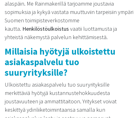
alaspäin. Me Rainmakerillä tarjoamme joustavia
sopimuksia ja kykyä vastata muuttuviin tarpeisiin ympäri
Suomen toimipisteverkostomme
kautta.
Henkilöstöulkoistus
vaatii luottamusta ja
yhteistä näkemystä palvelun kehittämisestä.
Millaisia hyötyjä ulkoistettu
asiakaspalvelu tuo
suuryrityksille?
Ulkoistettu asiakaspalvelu tuo suuryrityksille
merkittäviä hyötyjä kustannustehokkuudesta
joustavuuteen ja ammattitaitoon. Yritykset voivat
keskittyä ydinliiketoimintaansa samalla kun
asiakaspalvelun laatu ja saatavuus paranevat.
Kustannustehokkuus syntyy henkilöstökustannusten