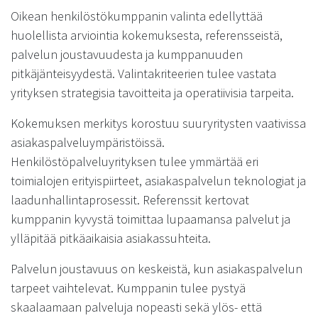
Oikean henkilöstökumppanin valinta edellyttää
huolellista arviointia kokemuksesta, referensseistä,
palvelun joustavuudesta ja kumppanuuden
pitkäjänteisyydestä. Valintakriteerien tulee vastata
yrityksen strategisia tavoitteita ja operatiivisia tarpeita.
Kokemuksen merkitys korostuu suuryritysten vaativissa
asiakaspalveluympäristöissä.
Henkilöstöpalveluyrityksen tulee ymmärtää eri
toimialojen erityispiirteet, asiakaspalvelun teknologiat ja
laadunhallintaprosessit. Referenssit kertovat
kumppanin kyvystä toimittaa lupaamansa palvelut ja
ylläpitää pitkäaikaisia asiakassuhteita.
Palvelun joustavuus on keskeistä, kun asiakaspalvelun
tarpeet vaihtelevat. Kumppanin tulee pystyä
skaalaamaan palveluja nopeasti sekä ylös- että