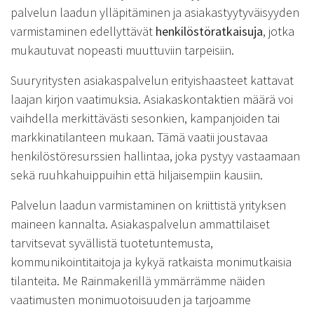
palvelun laadun ylläpitäminen ja asiakastyytyväisyyden
varmistaminen edellyttävät
henkilöstöratkaisuja
, jotka
mukautuvat nopeasti muuttuviin tarpeisiin.
Suuryritysten asiakaspalvelun erityishaasteet kattavat
laajan kirjon vaatimuksia. Asiakaskontaktien määrä voi
vaihdella merkittävästi sesonkien, kampanjoiden tai
markkinatilanteen mukaan. Tämä vaatii joustavaa
henkilöstöresurssien hallintaa, joka pystyy vastaamaan
sekä ruuhkahuippuihin että hiljaisempiin kausiin.
Palvelun laadun varmistaminen on kriittistä yrityksen
maineen kannalta. Asiakaspalvelun ammattilaiset
tarvitsevat syvällistä tuotetuntemusta,
kommunikointitaitoja ja kykyä ratkaista monimutkaisia
tilanteita. Me Rainmakerillä ymmärrämme näiden
vaatimusten monimuotoisuuden ja tarjoamme