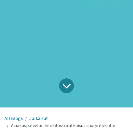
All Blogs
Julkaisut
Asiakaspalvelun henkilöstöratkaisut suuryrityksille