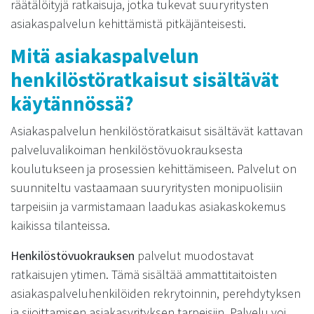
räätälöityjä ratkaisuja, jotka tukevat suuryritysten
asiakaspalvelun kehittämistä pitkäjänteisesti.
Mitä asiakaspalvelun
henkilöstöratkaisut sisältävät
käytännössä?
Asiakaspalvelun henkilöstöratkaisut sisältävät kattavan
palveluvalikoiman henkilöstövuokrauksesta
koulutukseen ja prosessien kehittämiseen. Palvelut on
suunniteltu vastaamaan suuryritysten monipuolisiin
tarpeisiin ja varmistamaan laadukas asiakaskokemus
kaikissa tilanteissa.
Henkilöstövuokrauksen
palvelut muodostavat
ratkaisujen ytimen. Tämä sisältää ammattitaitoisten
asiakaspalveluhenkilöiden rekrytoinnin, perehdytyksen
ja sijoittamisen asiakasyrityksen tarpeisiin. Palvelu voi