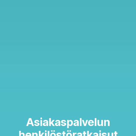
Asiakaspalvelun
henkilöstöratkaisut