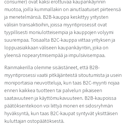
consumer) ovat kaksi erottuvaa kaupankäynnin
muotoa, joilla kummallakin on ainutlaatuiset piirteensä
ja menetelmänsä. B2B-kauppa keskittyy yritysten
välisiin transaktioihin, joissa myyntiprosessit ovat
tyypillisesti moniulotteisempia ja kauppojen volyymi
suurempaa. Toisaalta B2C-kauppa viittaa yrityksen ja
loppuasiakkaan väliseen kaupankäyntiin, joka on
yleensä nopearytmisempää ja impulsiivisempaa.
Rainmakerilla olemme sisäistäneet, että B2B-
myyntiprosessi vaatii pitkäjänteistä sitoutumista ja usein
moniportaisia neuvotteluja, kun taas B2C-myynti nojaa
ennen kaikkea tuotteen tai palvelun pikaiseen
saatavuuteen ja käyttömukavuuteen. B2B-kaupoissa
päätöksentekoon voi liittyä monen eri sidosryhmän
hyväksyntä, kun taas B2C-kaupat syntyvät yksittäisen
kuluttajan ostopäätöksestä.