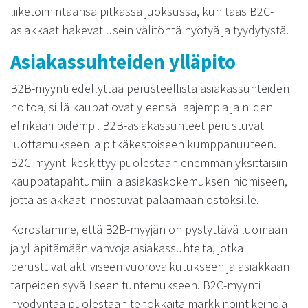
liiketoimintaansa pitkässä juoksussa, kun taas B2C-
asiakkaat hakevat usein välitöntä hyötyä ja tyydytystä.
Asiakassuhteiden ylläpito
B2B-myynti edellyttää perusteellista asiakassuhteiden
hoitoa, sillä kaupat ovat yleensä laajempia ja niiden
elinkaari pidempi. B2B-asiakassuhteet perustuvat
luottamukseen ja pitkäkestoiseen kumppanuuteen.
B2C-myynti keskittyy puolestaan enemmän yksittäisiin
kauppatapahtumiin ja asiakaskokemuksen hiomiseen,
jotta asiakkaat innostuvat palaamaan ostoksille.
Korostamme, että B2B-myyjän on pystyttävä luomaan
ja ylläpitämään vahvoja asiakassuhteita, jotka
perustuvat aktiiviseen vuorovaikutukseen ja asiakkaan
tarpeiden syvälliseen tuntemukseen. B2C-myynti
hyödyntää puolestaan tehokkaita markkinointikeinoja