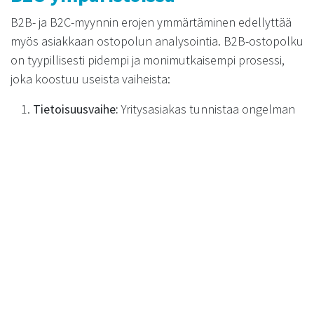
B2B- ja B2C-myynnin erojen ymmärtäminen edellyttää
myös asiakkaan ostopolun analysointia. B2B-ostopolku
on tyypillisesti pidempi ja monimutkaisempi prosessi,
joka koostuu useista vaiheista:
Tietoisuusvaihe:
Yritysasiakas tunnistaa ongelman
tai tarpeen ja alkaa etsiä tietoa mahdollisista
ratkaisuista.
Tutkimusvaihe:
Potentiaalinen asiakas kartoittaa
markkinoilla olevia vaihtoehtoja ja vertailee eri
toimittajia alustavasti.
Harkintavaihe:
Asiakas syventyy muutamaan
valittuun vaihtoehtoon ja arvioi niiden
soveltuvuutta omiin tarpeisiinsa.
Neuvotteluvaihe:
Yritys käy yksityiskohtaisia
keskusteluja valittujen toimittajien kanssa ehdoista,