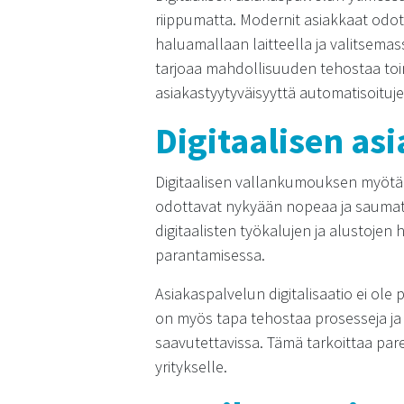
riippumatta. Modernit asiakkaat odott
haluamallaan laitteella ja valitsemas
tarjoaa mahdollisuuden tehostaa toi
asiakastyytyväisyyttä automatisoituj
Digitaalisen as
Digitaalisen vallankumouksen myötä
odottavat nykyään nopeaa ja saumatt
digitaalisten työkalujen ja alusto
parantamisessa.
Asiakaspalvelun digitalisaatio ei ol
on myös tapa tehostaa prosesseja ja 
saavutettavissa. Tämä tarkoittaa pa
yritykselle.