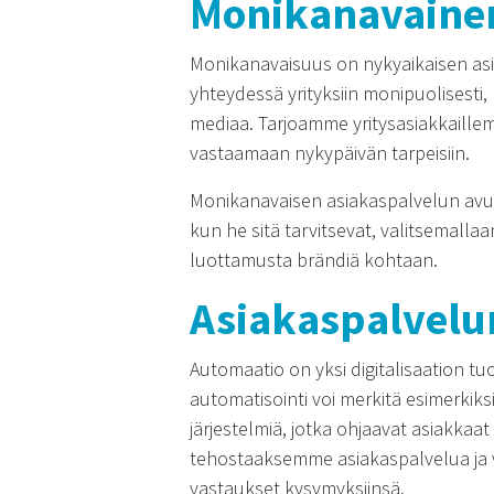
Monikanavainen
Monikanavaisuus on nykyaikaisen asi
yhteydessä yrityksiin monipuolisesti, 
mediaa. Tarjoamme yritysasiakkaille
vastaamaan nykypäivän tarpeisiin.
Monikanavaisen asiakaspalvelun avull
kun he sitä tarvitsevat, valitsemallaa
luottamusta brändiä kohtaan.
Asiakaspalvelu
Automaatio on yksi digitalisaation t
automatisointi voi merkitä esimerkiksi
järjestelmiä, jotka ohjaavat asiakk
tehostaaksemme asiakaspalvelua ja
vastaukset kysymyksiinsä.