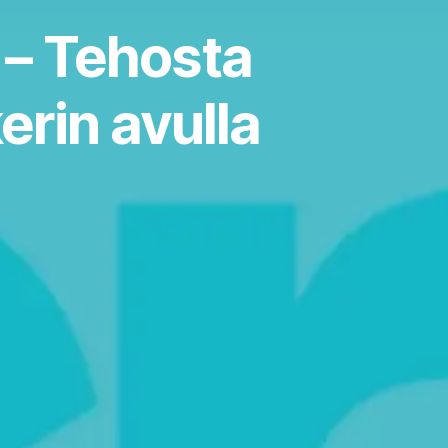
 – Tehosta
rin avulla