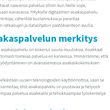
avat saavansa palvelua silloin kun heille sopii,
saan kanavassa. Yrityksille digitaalinen asiakaspalvelu
mintoja, vähentää kustannuksia ja parantaa
en ratkaisujen ja dataohjatun päätöksenteon avulla.
iakaspalvelun merkitys
 asiakaspalvelu on kokenut suuria muutoksia. Asiakkaat
omasti toimivaa palvelua eri kanavissa. Ymmärrämme, että
jen hyödyntäminen on avainasemassa asiakaskokemuksen
e pelkästään uusien teknologioiden käyttöönottoa, vaan se
varmistaa, että asiakaspalvelu on joustavaa ja helposti
rempaa palvelua asiakkaille ja tehokkaampaa työskentelyä