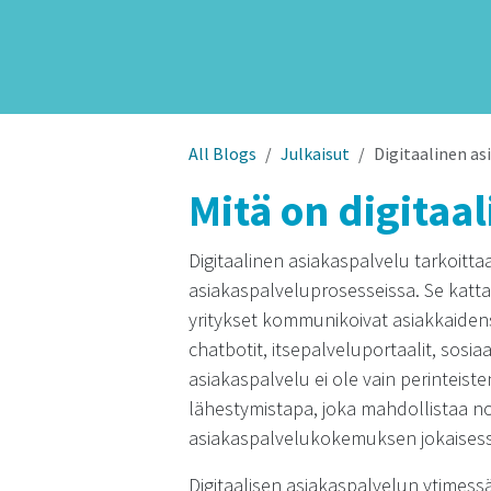
All Blogs
Julkaisut
Digitaalinen a
Mitä on digitaa
Digitaalinen asiakaspalvelu tarkoitt
asiakaspalveluprosesseissa. Se kattaa 
yritykset kommunikoivat asiakkaidens
chatbotit, itsepalveluportaalit, sosia
asiakaspalvelu ei ole vain perinteist
lähestymistapa, joka mahdollista
asiakaspalvelukokemuksen jokaisess
Digitaalisen asiakaspalvelun ytimess