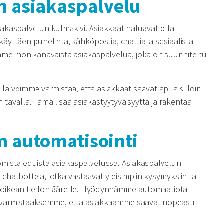
 asiakaspalvelu
akaspalvelun kulmakivi. Asiakkaat haluavat olla
käyttäen puhelinta, sähköpostia, chattia ja sosiaalista
mme monikanavaista asiakaspalvelua, joka on suunniteltu
a voimme varmistaa, että asiakkaat saavat apua silloin
n tavalla. Tämä lisää asiakastyytyväisyyttä ja rakentaa
n automatisointi
uomista eduista asiakaspalvelussa. Asiakaspalvelun
 chatbotteja, jotka vastaavat yleisimpiin kysymyksiin tai
aat oikean tiedon äärelle. Hyödynnämme automaatiota
 varmistaaksemme, että asiakkaamme saavat nopeasti