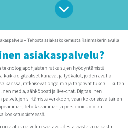
siakaspalvelu – Tehosta asiakaskokemusta Rainmakerin avulla
linen asiakaspalvelu?
aa teknologiapohjaisten ratkaisujen hyödyntämistä
kaikki digitaaliset kanavat ja työkalut, joiden avulla
a kanssa, ratkaisevat ongelmia ja tarjoavat tukea — kuten
alinen media, sähköposti ja live-chat. Digitaalinen
en palvelujen siirtämistä verkkoon, vaan kokonaisvaltainen
a nopeamman, tehokkaamman ja personoidumman
a kosketuspisteessä.
ä on ajatus palvelun saatavuudesta ajasta ja paikasta