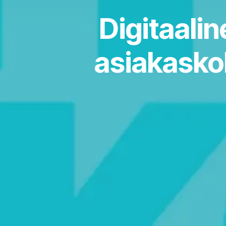
Digitaali
asiakasko