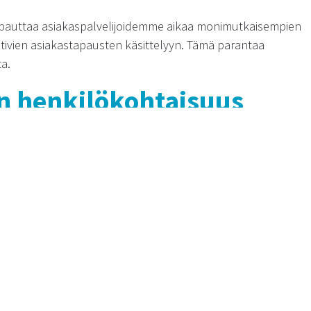
pauttaa asiakaspalvelijoidemme aikaa monimutkaisempien
tivien asiakastapausten käsittelyyn. Tämä parantaa
a.
n henkilökohtaisuus
ympäristössä
automaatiota ja nopeutta, on tärkeää muistaa
iakkaat arvostavat sitä, että heitä kohdellaan yksilöinä ja
 Pyrimme yhdistämään digitaalisen tehokkuuden ja
kaspalvelussa tarkoittaa esimerkiksi personoituja viestejä,
uomioimista ja räätälöityjä palveluratkaisuja. Tämä luo
hvistaa asiakassuhdetta.