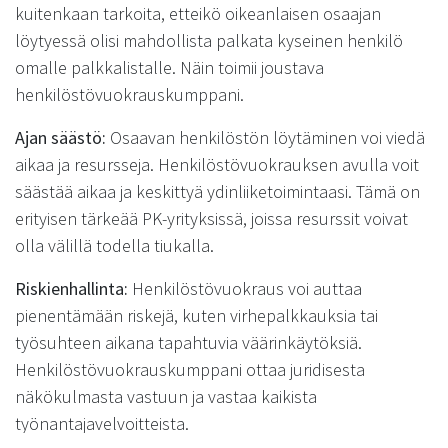
kuitenkaan tarkoita, etteikö oikeanlaisen osaajan
löytyessä olisi mahdollista palkata kyseinen henkilö
omalle palkkalistalle. Näin toimii joustava
henkilöstövuokrauskumppani.
Ajan säästö:
Osaavan henkilöstön löytäminen voi viedä
aikaa ja resursseja. Henkilöstövuokrauksen avulla voit
säästää aikaa ja keskittyä ydinliiketoimintaasi. Tämä on
erityisen tärkeää PK-yrityksissä, joissa resurssit voivat
olla välillä todella tiukalla.
Riskienhallinta:
Henkilöstövuokraus voi auttaa
pienentämään riskejä, kuten virhepalkkauksia tai
työsuhteen aikana tapahtuvia väärinkäytöksiä.
Henkilöstövuokrauskumppani ottaa juridisesta
näkökulmasta vastuun ja vastaa kaikista
työnantajavelvoitteista.