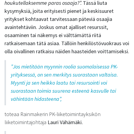
houkutellaksemme paras osaaja?”.
Tässä liuta
kysymyksiä, joita erityisesti pienet ja keskisuuret
yritykset kohtaavat tarvitessaan päteviä osaajia
avaintehtäviin. Joskus omat ajalliset resurssit,
osaaminen tai näkemys ei välttämättä riitä
ratkaisemaan tätä asiaa. Tällöin henkilöstövuokraus voi
olla oivallinen ratkaisu näiden haasteiden voittamiseksi.
”Jos mietitään myynnin roolia suomalaisessa PK-
yrityksessä, on sen merkitys suorastaan valtaisa.
Myynti ja sen heikko laatu tai resursointi voi
suorastaan toimia suurena esteenä kasvulle tai
vähintään hidasteena”,
toteaa Rainmakerin PK-liiketoimintayksikön
liiketoimintajohtaja
Lauri Vähämäki
.