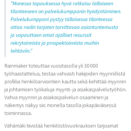
”Monessa tapauksessa hyvä ratkaisu tällaiseen
tilanteeseen on palvelukumppanin hyödyntäminen.
Palvelukumppani pystyy tällaisessa tilanteessa
ottaa roolin tarjoten tarvittavaa asiantuntemusta
ja vapauttaen omat ajalliset resurssit
rekrytoinnista ja prospektoinnista muihin
tehtäviin.”
Rainmaker toteuttaa vuositasolla yli 30 000
työhaastattelua, testaa vahvasti hakijoiden myynnillistä
profiilia henkilöarviointien kautta sekä kehittää myynnin
ja johtamisen työkaluja myynti- ja asiakaspalvelutyöhön.
Vahva myynnin ja asiakaspalvelun osaaminen ja
näkemys näkyy siis monella tasolla jokapäiväisessä
toiminnassa.
Vähämäki tiivistää henkilöstövuokrauksen tarjoamat