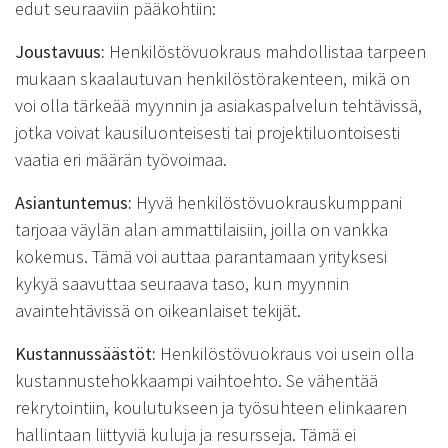
edut seuraaviin pääkohtiin:
Joustavuus:
Henkilöstövuokraus mahdollistaa tarpeen
mukaan skaalautuvan henkilöstörakenteen, mikä on
voi olla tärkeää myynnin ja asiakaspalvelun tehtävissä,
jotka voivat kausiluonteisesti tai projektiluontoisesti
vaatia eri määrän työvoimaa.
Asiantuntemus:
Hyvä henkilöstövuokrauskumppani
tarjoaa väylän alan ammattilaisiin, joilla on vankka
kokemus. Tämä voi auttaa parantamaan yrityksesi
kykyä saavuttaa seuraava taso, kun myynnin
avaintehtävissä on oikeanlaiset tekijät.
Kustannussäästöt:
Henkilöstövuokraus voi usein olla
kustannustehokkaampi vaihtoehto. Se vähentää
rekrytointiin, koulutukseen ja työsuhteen elinkaaren
hallintaan liittyviä kuluja ja resursseja. Tämä ei