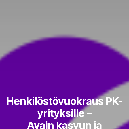
Henkilöstövuokraus PK-
yrityksille –
Avain kasvun ja