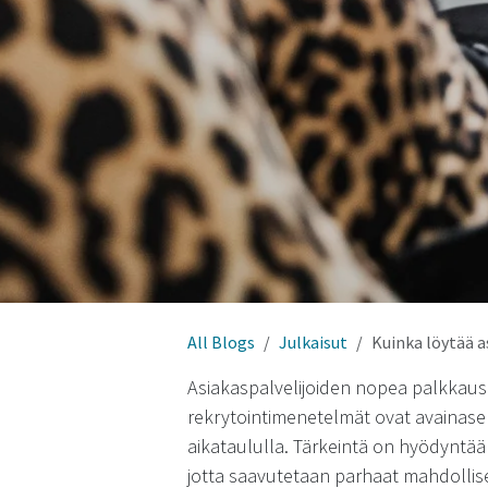
All Blogs
Julkaisut
Kuinka löytää as
Asiakaspalvelijoiden nopea palkkaus
rekrytointimenetelmät ovat avainase
aikataululla. Tärkeintä on hyödyntää 
jotta saavutetaan parhaat mahdollise