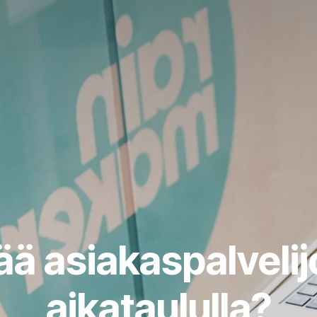
ää asiakaspalvelijo
aikataululla?