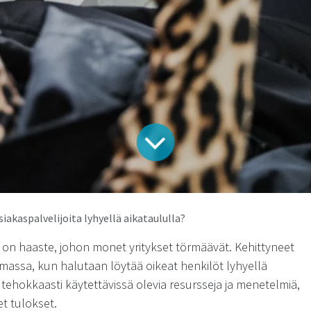
iakaspalvelijoita lyhyellä aikataululla?
 on haaste, johon monet yritykset törmäävät. Kehittyneet
massa, kun halutaan löytää oikeat henkilöt lyhyellä
tehokkaasti käytettävissä olevia resursseja ja menetelmiä,
t tulokset.