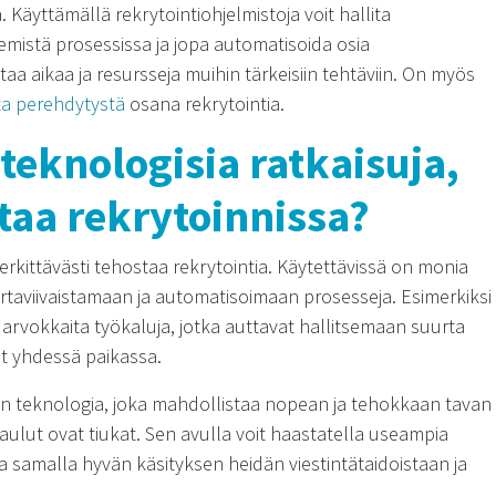
. Käyttämällä rekrytointiohjelmistoja voit hallita
mistä prosessissa ja jopa automatisoida osia
a aikaa ja resursseja muihin tärkeisiin tehtäviin. On myös
ta perehdytystä
osana rekrytointia.
eknologisia ratkaisuja,
ttaa rekrytoinnissa?
merkittävästi tehostaa rekrytointia. Käytettävissä on monia
 virtaviivaistamaan ja automatisoimaan prosesseja. Esimerkiksi
 arvokkaita työkaluja, jotka auttavat hallitsemaan suurta
ot yhdessä paikassa.
en teknologia, joka mahdollistaa nopean ja tehokkaan tavan
kataulut ovat tiukat. Sen avulla voit haastatella useampia
a samalla hyvän käsityksen heidän viestintätaidoistaan ja