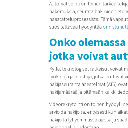
Automatisointi on toinen tärkeä tekijä
hakemuksia, seurata hakijoiden etene
haastatteluprosessista. Tämä vapautta
suositeltavaa hyödyntää
onnistunut
Onko olemassa t
jotka voivat au
Kyllä, teknologiset ratkaisut voivat 
työkaluja ja alustoja, jotka auttavat
hakijaseurantajärjestelmät (ATS) ovat
hakijamäärää ja pitämään kaikki tied
Videorekrytointi on toinen hyödyllin
arvioida hakijoita, erityisesti kun ai
hakijoita lyhyemmässä ajassa ja saad
persoonallisuudestaan.