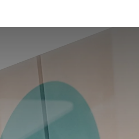
stä
Julkaisut
Ota yhteyttä