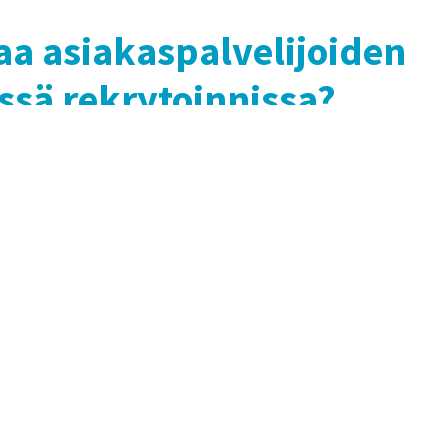
aa asiakaspalvelijoiden
essä rekrytoinnissa?
ä rekrytoinnissa useilla tavoilla. Ensinnäkin, on tärkeää
rdit, joita hakijoiden odotetaan täyttävän. Tämä auttaa
eisiin henkilöihin.
kijoiden taitoja käytännön tehtävillä tai simulaatioilla,
utyöhön. Tämä antaa konkreettista tietoa hakijan
tävään. Me uskomme, että onnistunut
asiakaspalvelun
i myös olla merkittävä etu rekrytoinnissa.
ytykseen ja jatkokoulutukseen. Vaikka rekrytointiprosessi
ehittäminen ja tukeminen varmistavat, että he säilyttävät
 työssään. Tämä on linjassa meidän periaatteemme kanssa,
kohtaaminen kerrallaan.