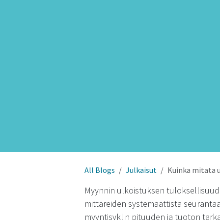
All Blogs
Julkaisut
Kuinka mitata 
Myynnin ulkoistuksen tuloksellisuuden
mittareiden systemaattista seuranta
myyntisyklin pituuden ja tuoton tarka