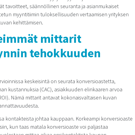
ät tavoitteet, säännöllinen seuranta ja asianmukaiset
stetun myyntitiimin tuloksellisuuden vertaamisen yrityksen
tkuvan kehittämisen.
eimmät mittarit
ynnin tehokkuuden
ioinnissa keskeisintä on seurata konversioastetta,
nnan kustannuksia (CAC), asiakkuuden elinkaaren arvoa
(ROI). Nämä mittarit antavat kokonaisvaltaisen kuvan
annattavuudesta.
osa kontakteista johtaa kauppaan. Korkeampi konversioaste
in, kun taas matala konversioaste voi paljastaa
 puolestaan mittaa aikaa ensikontaktista kaupan