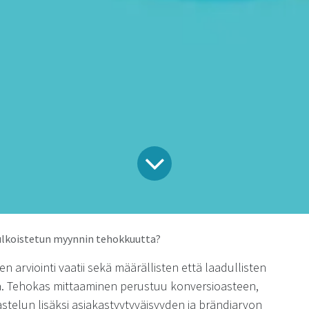
ulkoistetun myynnin tehokkuutta?
 arviointi vaatii sekä määrällisten että laadullisten
a. Tehokas mittaaminen perustuu konversioasteen,
stelun lisäksi asiakastyytyväisyyden ja brändiarvon