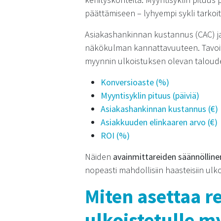
päättämiseen – lyhyempi sykli tarko
Asiakashankinnan kustannus (CAC) ja 
näkökulman kannattavuuteen. Tavoitte
myynnin ulkoistuksen olevan taloudel
Konversioaste (%)
Myyntisyklin pituus (päiviä)
Asiakashankinnan kustannus (€)
Asiakkuuden elinkaaren arvo (€)
ROI (%)
Näiden
avainmittareiden säännölline
nopeasti mahdollisiin haasteisiin ul
Miten asettaa re
ulkoistetulle m