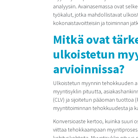
analyysiin. Avainasemassa ovat selke
työkalut, jotka mahdollistavat ulkoi
kokonaistavoitteisiin ja toiminnan ja
Mitkä ovat tärk
ulkoistetun my
arvioinnissa?
Ulkoistetun myynnin tehokkuuden arv
myyntisyklin pituutta, asiakashanki
(CLV) ja sijoitetun pääoman tuottoa 
myyntitoiminnan tehokkuudesta ja k
Konversioaste kertoo, kuinka suuri 
viittaa tehokkaampaan myyntiprosessi
kehityskohteita. Myyntisyklin pituus