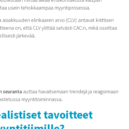
ittaa usein tehokkaampaa myyntiprosessia.
asiakkuuden elinkaaren arvo (CLV) antavat kriittisen
ena on, että CLV ylittää selvästi CAC:n, mikä osoittaa
lisesti järkevää.
n seuranta
auttaa havaitsemaan trendejä ja reagoimaan
koistetussa myyntitoiminnassa.
alistiset tavoitteet
yyntitiimille?