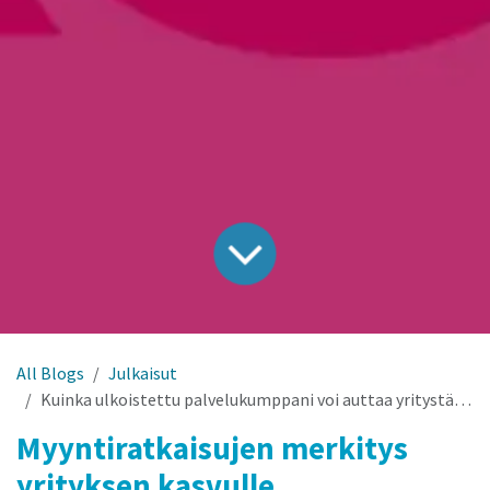
All Blogs
Julkaisut
Kuinka ulkoistettu palvelukumppani voi auttaa yritystäsi menestymään
Myyntiratkaisujen merkitys
yrityksen kasvulle