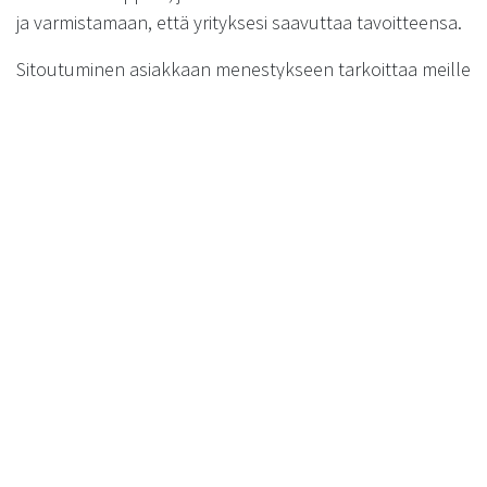
ja varmistamaan, että yrityksesi saavuttaa tavoitteensa.
Sitoutuminen asiakkaan menestykseen tarkoittaa meille
enemmän kuin vain myyntilukujen kasvattamista. Se
tarkoittaa yhteistyötä, jossa ymmärrämme
asiakkaamme visiot ja arvot, ja työskentelemme
yhdessä niiden saavuttamiseksi. Rainmakerin tiimi on
täynnä intohimoisia ammattilaisia, jotka ovat valmiita
auttamaan sinua ja yritystäsi menestymään.
in
Julkaisut
Seuraa meitä myös somessa: