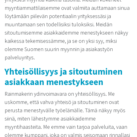
myyntiammattilaisemme ovat valmiita auttamaan sinua
löytämään piilevän potentiaalin yrityksessäsi ja
muuntamaan sen todellisiksi tuloksiksi. Meidän
sitoutumisemme asiakkaidemme menestykseen näkyy
kaikessa tekemisessämme, ja se on yksi syy, miksi
olemme Suomen suurin myynnin ja asiakastyön
palveluyritys.
Yhteisöllisyys ja sitoutuminen
asiakkaan menestykseen
Rainmakerin ydinvoimavara on yhteisöllisyys. Me
uskomme, että vahva yhteisö ja sitoutuminen ovat
perusta menestyvälle työelämälle. Tämä näkyy myös
siinä, miten lähestymme asiakkaidemme
myyntihaasteita. Me emme vain tarjoa palveluita, vaan
olemme kumppani, joka on valmis seisomaan rinnallasi