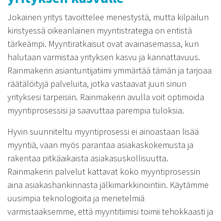
Jokainen yritys tavoittelee menestystä, mutta kilpailun
kiristyessä oikeanlainen myyntistrategia on entistä
tärkeämpi. Myyntiratkaisut ovat avainasemassa, kun
halutaan varmistaa yrityksen kasvu ja kannattavuus.
Rainmakerin asiantuntijatiimi ymmärtää tämän ja tarjoaa
räätälöityjä palveluita, jotka vastaavat juuri sinun
yrityksesi tarpeisiin. Rainmakerin avulla voit optimoida
myyntiprosessisi ja saavuttaa parempia tuloksia.
Hyvin suunniteltu myyntiprosessi ei ainoastaan lisää
myyntiä, vaan myös parantaa asiakaskokemusta ja
rakentaa pitkäaikaista asiakasuskollisuutta.
Rainmakerin palvelut kattavat koko myyntiprosessin
aina asiakashankinnasta jälkimarkkinointiin. Käytämme
uusimpia teknologioita ja menetelmiä
varmistaaksemme, että myyntitiimisi toimii tehokkaasti ja