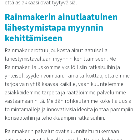
että asiakkaasi ovat tyytyväisiä.
Rainmakerin ainutlaatuinen
lähestymistapa myynnin
kehittämiseen
Rainmaker erottuu joukosta ainutlaatuisella
lähestymistavallaan myynnin kehittämiseen. Me
Rainmakerilla uskomme yksilöllisiin ratkaisuihin ja
yhteisöllisyyden voimaan. Tämä tarkoittaa, että emme
tarjoa vain yhtä kaavaa kaikille, vaan kuuntelemme
asiakkaidemme tarpeita ja räätälöimme palvelumme
vastaamaan niitä. Meidän rohkeutemme kokeilla uusia
toimintamalleja ja innovatiivisia ideoita johtaa parempiin
konsepteihin ja tehokkaampiin ratkaisuihin.
Rainmakerin palvelut ovat suunniteltu tukemaan
yrityksesi myyntiä kaikilla tasoilla. Meidän kokeneet