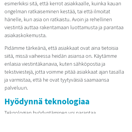
esimerkiksi sitä, että kerrot asiakkaalle, kuinka kauan
ongelman ratkaiseminen kestää, tai että ilmoitat
hänelle, kun asia on ratkaistu. Avoin ja rehellinen
viestintä auttaa rakentamaan luottamusta ja parantaa
asiakaskokemusta.
Pidämme tärkeänä, että asiakkaat ovat aina tietoisia
siitä, missä vaiheessa heidän asiansa on. Käytämme
erilaisia viestintäkanavia, kuten sähköpostia ja
tekstiviestejä, jotta voimme pitää asiakkaat ajan tasalla
ja varmistaa, että he ovat tyytyväisiä saamaansa
palveluun.
Hyödynnä teknologiaa
Teknologian hyödyntäminen voi parantaa
asiakaspalvelun tehokkuutta merkittävästi. Esimerkiksi
asiakaspalvelujärjestelmät ja chatbotit voivat auttaa