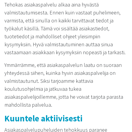
Tehokas asiakaspalvelu alkaa aina hyvästä
valmistautumisesta. Ennen kuin vastaat puhelimeen,
varmista, että sinulla on kaikki tarvittavat tiedot ja
työkalut käsillä. Tämä voi sisältää asiakastiedot,
tuotetiedot ja mahdolliset ohjeet yleisimpiin
kysymyksiin. Hyvä valmistautuminen auttaa sinua
vastaamaan asiakkaan kysymyksiin nopeasti ja tarkasti.
Ymmärrämme, että asiakaspalvelun laatu on suoraan
yhteydessä siihen, kuinka hyvin asiakaspalvelija on
valmistautunut. Siksi tarjoamme kattavia
koulutusohjelmia ja jatkuvaa tukea
asiakaspalvelijoillemme, jotta he voivat tarjota parasta
mahdollista palvelua.
Kuuntele aktiivisesti
Asiakaspalvelupuheluiden tehokkuus paranee