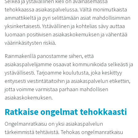
Selkeä ja ystävällinen kieli on avainasemassa
tehokkaassa asiakaspalvelussa. Vältä monimutkaista
ammattikieltä ja pyri selittämään asiat mahdollisimman
yksinkertaisesti. Ystävällinen ja kohtelias sävy auttaa
luomaan positiivisen asiakaskokemuksen ja vähentää
väärinkäsitysten riskiä.
Rainmakerillä panostamme siihen, että
asiakaspalvelijamme osaavat kommunikoida selkeästi ja
ystävällisesti. Tarjoamme koulutusta, joka keskittyy
erityisesti viestintätaitoihin ja asiakaspalvelun etikettiin,
jotta voimme varmistaa parhaan mahdollisen
asiakaskokemuksen.
Ratkaise ongelmat tehokkaasti
Ongelmanratkaisu on yksi asiakaspalvelun
tärkeimmistä tehtävistä. Tehokas ongelmanratkaisu