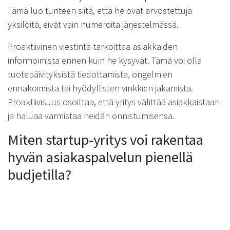
Tämä luo tunteen siitä, että he ovat arvostettuja
yksilöitä, eivät vain numeroita järjestelmässä.
Proaktiivinen viestintä tarkoittaa asiakkaiden
informoimista ennen kuin he kysyvät. Tämä voi olla
tuotepäivityksistä tiedottamista, ongelmien
ennakoimista tai hyödyllisten vinkkien jakamista.
Proaktiivisuus osoittaa, että yritys välittää asiakkaistaan
ja haluaa varmistaa heidän onnistumisensa.
Miten startup-yritys voi rakentaa
hyvän asiakaspalvelun pienellä
budjetilla?
Startup-yritys voi rakentaa hyvän asiakaspalvelun
pienellä budjetilla hyödyntämällä ilmaisia tai edullisia
digitaalisia työkaluja, keskittymällä ydintoimintoihin ja