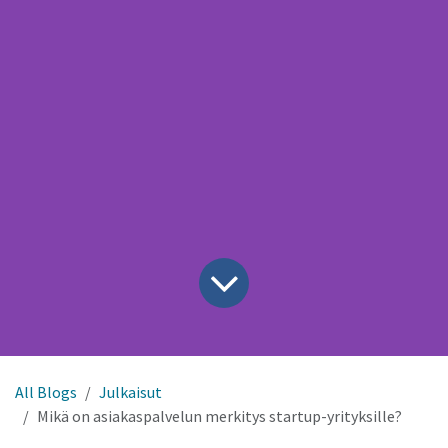
All Blogs
Julkaisut
Mikä on asiakaspalvelun merkitys startup-yrityksille?