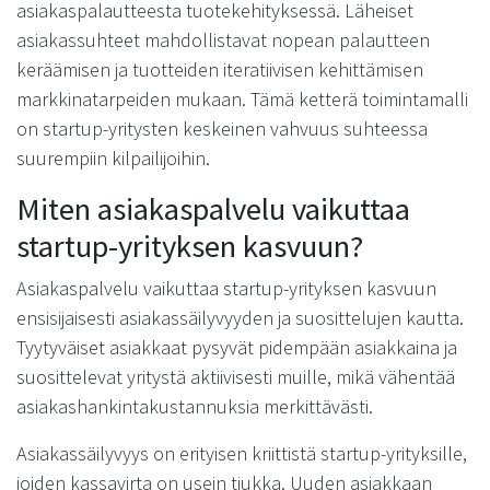
asiakaspalautteesta tuotekehityksessä. Läheiset
asiakassuhteet mahdollistavat nopean palautteen
keräämisen ja tuotteiden iteratiivisen kehittämisen
markkinatarpeiden mukaan. Tämä ketterä toimintamalli
on startup-yritysten keskeinen vahvuus suhteessa
suurempiin kilpailijoihin.
Miten asiakaspalvelu vaikuttaa
startup-yrityksen kasvuun?
Asiakaspalvelu vaikuttaa startup-yrityksen kasvuun
ensisijaisesti asiakassäilyvyyden ja suosittelujen kautta.
Tyytyväiset asiakkaat pysyvät pidempään asiakkaina ja
suosittelevat yritystä aktiivisesti muille, mikä vähentää
asiakashankintakustannuksia merkittävästi.
Asiakassäilyvyys on erityisen kriittistä startup-yrityksille,
joiden kassavirta on usein tiukka. Uuden asiakkaan