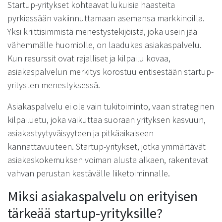
Startup-yritykset kohtaavat lukuisia haasteita
pyrkiessään vakiinnuttamaan asemansa markkinoilla.
Yksi kriittisimmistä menestystekijöistä, joka usein jää
vähemmälle huomiolle, on laadukas asiakaspalvelu.
Kun resurssit ovat rajalliset ja kilpailu kovaa,
asiakaspalvelun merkitys korostuu entisestään startup-
yritysten menestyksessä.
Asiakaspalvelu ei ole vain tukitoiminto, vaan strateginen
kilpailuetu, joka vaikuttaa suoraan yrityksen kasvuun,
asiakastyytyväisyyteen ja pitkäaikaiseen
kannattavuuteen. Startup-yritykset, jotka ymmärtävät
asiakaskokemuksen voiman alusta alkaen, rakentavat
vahvan perustan kestävälle liiketoiminnalle.
Miksi asiakaspalvelu on erityisen
tärkeää startup-yrityksille?