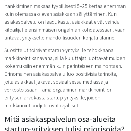
hankkiminen maksaa tyypillisesti 5–25 kertaa enemmän
kuin olemassa olevan asiakkaan säilyttäminen. Kun
asiakaspalvelu on laadukasta, asiakkaat eivät vaihda
kilpailijalle ensimmäisen ongelman kohdatessaan, vaan
antavat yritykselle mahdollisuuden korjata tilanne.
Suosittelut toimivat startup-yrityksille tehokkaana
markkinointikanavana, sillä kuluttajat luottavat muiden
kokemuksiin enemmän kuin perinteiseen mainontaan.
Erinomainen asiakaspalvelu luo positiivisia tarinoita,
joita asiakkaat jakavat sosiaalisessa mediassa ja
verkostoissaan. Tämä orgaaninen markkinointi on
erityisen arvokasta startup-yrityksille, joiden
markkinointibudjetit ovat rajalliset.
Mitä asiakaspalvelun osa-alueita
startup-yrityksen tulisi priorisoida?