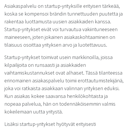
Asiakaspalvelu on startup-yrityksille erityisen tärkeää,
koska se kompensoi brändin tunnettuuden puutetta ja
rakentaa luottamusta uusien asiakkaiden kanssa.
Startup-yritykset eivät voi turvautua vakiintuneeseen
maineeseen, joten jokainen asiakaskohtaaminen on
tilaisuus osoittaa yrityksen arvo ja luotettavuus.
Startup-yritykset toimivat usein markkinoilla, joissa
kilpailijoita on runsaasti ja asiakkaiden
vaihtamiskustannukset ovat alhaiset. Tässä tilanteessa
erinomainen asiakaspalvelu toimii erottautumistekijänä,
joka voi ratkaista asiakkaan valinnan yrityksen eduksi.
Kun asiakas kokee saavansa henkilökohtaista ja
nopeaa palvelua, hän on todennäköisemmin valmis
kokeilemaan uutta yritystä.
Lisäksi startup-yritykset hyötyvät erityisesti