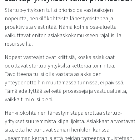
Startup-yrityksen tulisi priorisoida vasteaikojen
nopeutta, henkilökohtaista lähestymistapaa ja
proaktiivista viestintää. Nämä kolme osa-aluetta
vaikuttavat eniten asiakaskokemukseen rajallisilla
resursseilla.
Nopeat vasteajat ovat kriittisiä, koska asiakkaat
odottavat startup-yrityksiltä ketterää toimintaa.
Tavoitteena tulisi olla vastata asiakkaiden
yhteydenottoihin muutamassa tunnissa, ei päivissä.
Tämä edellyttää selkeitä prosesseja ja vastuualueita,
vaikka tiimi olisi pieni.
Henkilökohtainen lähestymistapa erottaa startup-
yritykset suuremmista kilpailijoista. Asiakkaat arvostavat
sitä, että he puhuvat saman henkilön kanssa
useamman kerran ja että heidän tarpeensa muistetaan.