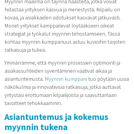
Myynnin maailma on täynnä haasteita, jotka voivat
hidastaa yrityksen kasvua ja menestystä. Kilpailu on
kovaa, ja asiakkaiden odotukset kasvavat jatkuvasti.
Monet yritykset kamppailevat löytääkseen oikeat
strategiat ja työkalut myynnin tehostamiseen. Tässä
kohtaa myynnin kumppanuus astuu kuvioihin tarjoten
ratkaisuja ja tukea.
Ymmärrämme, että myynnin prosessien optimointi ja
asiakassuhteiden syventäminen vaativat aikaa ja
asiantuntemusta.
Myynnin kumppani
tuo pöytään uusia
näkökulmia ja innovatiivisia ratkaisuja, jotka auttavat
yritystäsi erottumaan kilpailijoista ja saavuttamaan
tavoitteet tehokkaammin.
Asiantuntemus ja kokemus
myynnin tukena