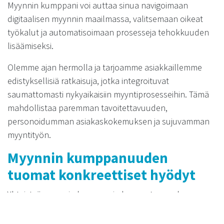
Myynnin kumppani voi auttaa sinua navigoimaan
digitaalisen myynnin maailmassa, valitsemaan oikeat
työkalut ja automatisoimaan prosesseja tehokkuuden
lisäämiseksi.
Olemme ajan hermolla ja tarjoamme asiakkaillemme
edistyksellisiä ratkaisuja, jotka integroituvat
saumattomasti nykyaikaisiin myyntiprosesseihin. Tämä
mahdollistaa paremman tavoitettavuuden,
personoidumman asiakaskokemuksen ja sujuvamman
myyntityön.
Myynnin kumppanuuden
tuomat konkreettiset hyödyt
Yhteistyö myynnin kumppanin kanssa tuo mukanaan
monia konkreettisia hyötyjä. Voit odottaa näkeväsi
parannuksia muun muassa myyntituloksissa,