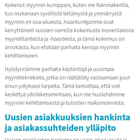
Kokenut myynnin kumppani, kuten me Rainmakerillä,
tuo mukanaan syvällistä tietämystä ja ymmärrystä
myynnin eri osa-alueista. Asiantuntijamme ovat
kerryttäneet vuosien varrella kokemusta monenlaisista
myyntitilanteista ja -haasteista, ja tämä kokemus on
arvokasta, kun etsitään parhaita keinoja myynnin
kehittämiseen.
Hyödynnämme parhaita käytäntöjä ja uusimpia
myyntitekniikoita, jotka on räätälöity vastaamaan juuri
sinun yrityksesi tarpeita. Tämä tarkoittaa, että voit
keskittyä ydinliiketoimintaasi, kun me huolehdimme
myynnin kehittämisestä ja tulosten maksimoinnista.
Uusien asiakkuuksien hankinta
ja asiakassuhteiden ylläpito
Uusien asiakkaiden hankinta on usein aikaa vievää ja