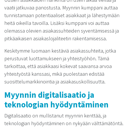
vaatii jatkuvaa panostusta. Myynnin kumppani auttaa
tunnistamaan potentiaaliset asiakkaat ja lähestymään
heitä oikeilla tavoilla. Lisäksi kumppani voi auttaa
olemassa olevien asiakassuhteiden syventämisessä ja
pitkäaikaisen asiakaslojaliteetin rakentamisessa.
Keskitymme luomaan kestäviä asiakassuhteita, jotka
perustuvat luottamukseen ja yhteistyöhön. Tämä
tarkoittaa, että asiakkaasi kokevat saavansa arvoa
yhteistyöstä kanssasi, mikä puolestaan edistää
suosittelumarkkinointia ja asiakasuskollisuutta.
Myynnin digitalisaatio ja
teknologian hyödyntäminen
Digitalisaatio on mullistanut myynnin kenttää, ja
teknologian hyödyntäminen on nykyään välttämätöntä.