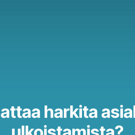
nattaa harkita asi
ulkoistamista?