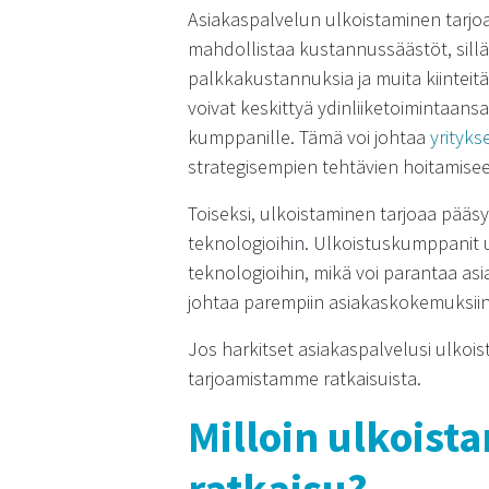
Asiakaspalvelun ulkoistaminen tarjoaa
mahdollistaa kustannussäästöt, sill
palkkakustannuksia ja muita kiinteitä 
voivat keskittyä ydinliiketoimintaans
kumppanille. Tämä voi johtaa
yrityks
strategisempien tehtävien hoitamise
Toiseksi, ulkoistaminen tarjoaa pääs
teknologioihin. Ulkoistuskumppanit u
teknologioihin, mikä voi parantaa as
johtaa parempiin asiakaskokemuksiin 
Jos harkitset asiakaspalvelusi ulkois
tarjoamistamme ratkaisuista.
Milloin ulkoist