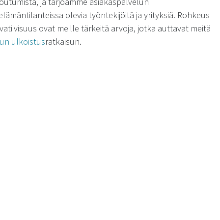
toutumista, ja tarjoamme asiakaspalvelun
 elämäntilanteissa olevia työntekijöitä ja yrityksiä. Rohkeus
vatiivisuus ovat meille tärkeitä arvoja, jotka auttavat meitä
un ulkoistus
ratkaisun.
aminen vaikuttaa
kseen?
ukseen riippuu suuresti kumppanin valinnasta ja
ttuna ulkoistaminen voi parantaa asiakaskokemusta
nit pystyvät tarjoamaan korkealaatuista palvelua ja
ta, jotka ovat osoittautuneet tehokkaiksi eri aloilla.
kkaille mahdollisuuden saada palvelua useammissa
 mikä parantaa asiakastyytyväisyyttä. Me Rainmakerillä
y sitoutuneen yhteisön ja yksilön intohimolla, ja tämä
ussa.