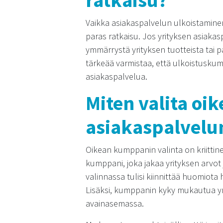
ratkaisu?
Vaikka asiakaspalvelun ulkoistaminen t
paras ratkaisu. Jos yrityksen asiakasp
ymmärrystä yrityksen tuotteista tai pa
tärkeää varmistaa, että ulkoistuskum
asiakaspalvelua.
Miten valita o
asiakaspalvelu
Oikean kumppanin valinta on kriittin
kumppani, joka jakaa yrityksen arvot
valinnassa tulisi kiinnittää huomio
Lisäksi, kumppanin kyky mukautua yrity
avainasemassa.