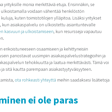
 yrityksille monia merkittäviä etuja. Ensinnäkin, se
ä ulkoistamalla voidaan vähentää henkilöstön
kuluja, kuten toimistotilojen ylläpitoa. Lisäksi yritykset
a, kun asiakaspalvelu on ulkoistettu asiantuntevalle
en kasvuun ja ulkoistamiseen
, kun resursseja vapautuu
en.
yn erikoistuneeseen osaamiseen ja kehittyneisiin
sein panostavat uusimpiin asiakaspalvelustrategioihin ja
iakaspalvelun tehokkuutta ja laatua merkittävästi. Tämä voi
ja sitä kautta parempaan asiakastyytyväisyyteen.
tamista,
ota rohkeasti yhteyttä
meihin saadaksesi lisätietoja
aminen ei ole paras