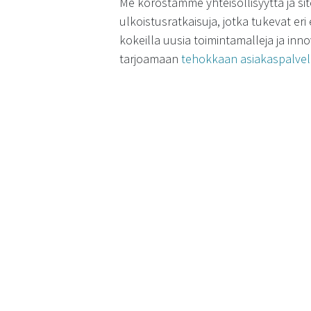
Me korostamme yhteisöllisyyttä ja si
ulkoistusratkaisuja, jotka tukevat eri
kokeilla uusia toimintamalleja ja inno
tarjoamaan
tehokkaan asiakaspalvel
Kuinka ulkoist
asiakaskokemu
Ulkoistamisen vaikutus asiakaskokem
yhteistyön laadusta. Oikein toteute
merkittävästi, sillä ulkoistuskumppa
hyödyntämään asiakaspalvelustrategioi
Ulkoistaminen voi myös tarjota asia
kanavissa ja laajemmalla aikavälillä,
uskomme, että parempi työelämä synty
näkyy myös asiakaspalvelumme laad