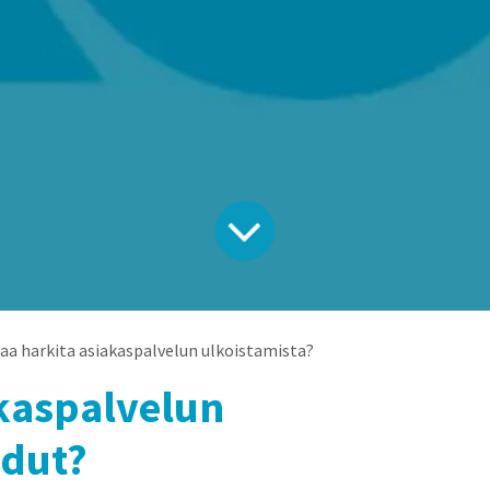
aa harkita asiakaspalvelun ulkoistamista?
akaspalvelun
edut?