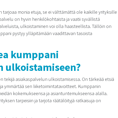
arjoaa monia etuja, se ei välttämättä ole kaikille yrityksille
alvelu on hyvin henkilökohtaista ja vaatii syvällistä
lveluista, ulkoistaminen voi olla haasteellista. Tällöin on
ppani pystyy ylläpitämään vaadittavan tasoista
ikea kumppani
n ulkoistamiseen?
en tekijä asiakaspalvelun ulkoistamisessa. On tärkeää etsiä
 ja ymmärtää sen liiketoimintatavoitteet. Kumppanin
ta heidän kokemukseensa ja asiantuntemukseensa alalla.
ksen tarpeisiin ja tarjota räätälöityjä ratkaisuja on