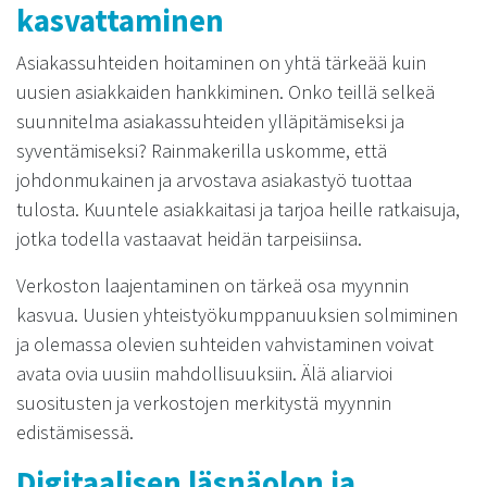
kasvattaminen
Asiakassuhteiden hoitaminen on yhtä tärkeää kuin
uusien asiakkaiden hankkiminen. Onko teillä selkeä
suunnitelma asiakassuhteiden ylläpitämiseksi ja
syventämiseksi? Rainmakerilla uskomme, että
johdonmukainen ja arvostava asiakastyö tuottaa
tulosta. Kuuntele asiakkaitasi ja tarjoa heille ratkaisuja,
jotka todella vastaavat heidän tarpeisiinsa.
Verkoston laajentaminen on tärkeä osa myynnin
kasvua. Uusien yhteistyökumppanuuksien solmiminen
ja olemassa olevien suhteiden vahvistaminen voivat
avata ovia uusiin mahdollisuuksiin. Älä aliarvioi
suositusten ja verkostojen merkitystä myynnin
edistämisessä.
Digitaalisen läsnäolon ja