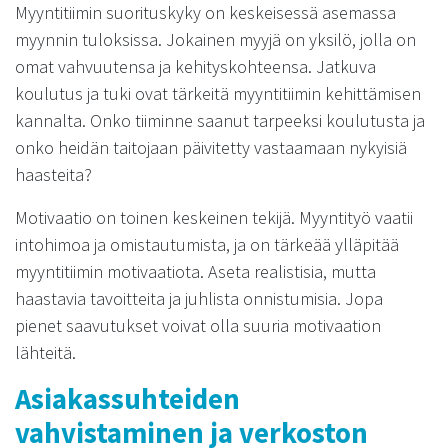
Myyntitiimin suorituskyky on keskeisessä asemassa
myynnin tuloksissa. Jokainen myyjä on yksilö, jolla on
omat vahvuutensa ja kehityskohteensa. Jatkuva
koulutus ja tuki ovat tärkeitä myyntitiimin kehittämisen
kannalta. Onko tiiminne saanut tarpeeksi koulutusta ja
onko heidän taitojaan päivitetty vastaamaan nykyisiä
haasteita?
Motivaatio on toinen keskeinen tekijä. Myyntityö vaatii
intohimoa ja omistautumista, ja on tärkeää ylläpitää
myyntitiimin motivaatiota. Aseta realistisia, mutta
haastavia tavoitteita ja juhlista onnistumisia. Jopa
pienet saavutukset voivat olla suuria motivaation
lähteitä.
Asiakassuhteiden
vahvistaminen ja verkoston