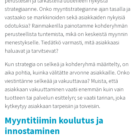
perusteisiin ja tarkastella uudelleen nykyistä
strategiaanne. Onko myyntistrategianne ajan tasalla ja
vastaako se markkinoiden sekä asiakkaiden nykyisiä
odotuksia? Rainmakerilla painotamme kohderyhmän
perusteellista tuntemista, mikä on keskeistä myynnin
menestykselle. Tiedätkö varmasti, mitä asiakkaasi
haluavat ja tarvitsevat?
Kun strategia on selkeä ja kohderyhmä määritelty, on
aika pohtia, kuinka välitätte arvonne asiakkaille. Onko
viestintänne selkeää ja vakuuttavaa? Muista, että
asiakkaan vakuuttaminen vaatii enemmän kuin vain
tuotteen tai palvelun esittelyn; se vaatii tarinan, joka
kytkeytyy asiakkaan tarpeisiin ja toiveisiin.
Myyntitiimin koulutus ja
innostaminen