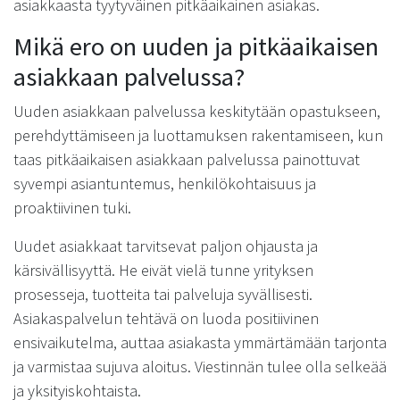
asiakkaasta tyytyväinen pitkäaikainen asiakas.
Mikä ero on uuden ja pitkäaikaisen
asiakkaan palvelussa?
Uuden asiakkaan palvelussa keskitytään opastukseen,
perehdyttämiseen ja luottamuksen rakentamiseen, kun
taas pitkäaikaisen asiakkaan palvelussa painottuvat
syvempi asiantuntemus, henkilökohtaisuus ja
proaktiivinen tuki.
Uudet asiakkaat tarvitsevat paljon ohjausta ja
kärsivällisyyttä. He eivät vielä tunne yrityksen
prosesseja, tuotteita tai palveluja syvällisesti.
Asiakaspalvelun tehtävä on luoda positiivinen
ensivaikutelma, auttaa asiakasta ymmärtämään tarjonta
ja varmistaa sujuva aloitus. Viestinnän tulee olla selkeää
ja yksityiskohtaista.