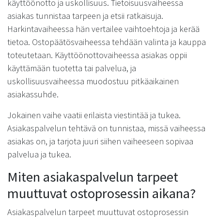
käyttöönotto ja uskollisuus. Tietoisuusvaiheessa
asiakas tunnistaa tarpeen ja etsii ratkaisuja.
Harkintavaiheessa hän vertailee vaihtoehtoja ja kerää
tietoa. Ostopäätösvaiheessa tehdään valinta ja kauppa
toteutetaan. Käyttöönottovaiheessa asiakas oppii
käyttämään tuotetta tai palvelua, ja
uskollisuusvaiheessa muodostuu pitkäaikainen
asiakassuhde.
Jokainen vaihe vaatii erilaista viestintää ja tukea.
Asiakaspalvelun tehtävä on tunnistaa, missä vaiheessa
asiakas on, ja tarjota juuri siihen vaiheeseen sopivaa
palvelua ja tukea.
Miten asiakaspalvelun tarpeet
muuttuvat ostoprosessin aikana?
Asiakaspalvelun tarpeet muuttuvat ostoprosessin