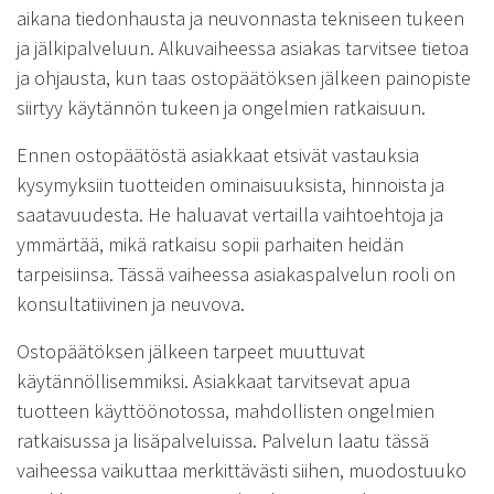
aikana tiedonhausta ja neuvonnasta tekniseen tukeen
ja jälkipalveluun. Alkuvaiheessa asiakas tarvitsee tietoa
ja ohjausta, kun taas ostopäätöksen jälkeen painopiste
siirtyy käytännön tukeen ja ongelmien ratkaisuun.
Ennen ostopäätöstä asiakkaat etsivät vastauksia
kysymyksiin tuotteiden ominaisuuksista, hinnoista ja
saatavuudesta. He haluavat vertailla vaihtoehtoja ja
ymmärtää, mikä ratkaisu sopii parhaiten heidän
tarpeisiinsa. Tässä vaiheessa asiakaspalvelun rooli on
konsultatiivinen ja neuvova.
Ostopäätöksen jälkeen tarpeet muuttuvat
käytännöllisemmiksi. Asiakkaat tarvitsevat apua
tuotteen käyttöönotossa, mahdollisten ongelmien
ratkaisussa ja lisäpalveluissa. Palvelun laatu tässä
vaiheessa vaikuttaa merkittävästi siihen, muodostuuko