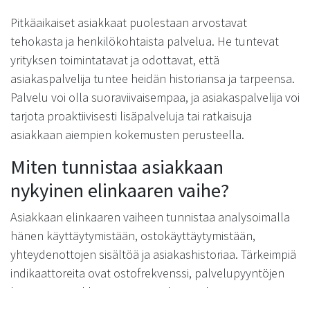
Pitkäaikaiset asiakkaat puolestaan arvostavat
tehokasta ja henkilökohtaista palvelua. He tuntevat
yrityksen toimintatavat ja odottavat, että
asiakaspalvelija tuntee heidän historiansa ja tarpeensa.
Palvelu voi olla suoraviivaisempaa, ja asiakaspalvelija voi
tarjota proaktiivisesti lisäpalveluja tai ratkaisuja
asiakkaan aiempien kokemusten perusteella.
Miten tunnistaa asiakkaan
nykyinen elinkaaren vaihe?
Asiakkaan elinkaaren vaiheen tunnistaa analysoimalla
hänen käyttäytymistään, ostokäyttäytymistään,
yhteydenottojen sisältöä ja asiakashistoriaa. Tärkeimpiä
indikaattoreita ovat ostofrekvenssi, palvelupyyntöjen
luonne ja asiakkaan esittämät kysymykset.