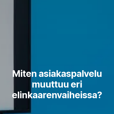
Miten asiakaspalvelu
muuttuu eri
elinkaarenvaiheissa?