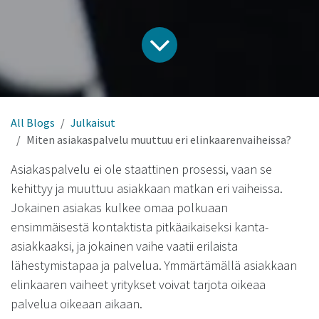
All Blogs
Julkaisut
Miten asiakaspalvelu muuttuu eri elinkaarenvaiheissa?
Asiakaspalvelu ei ole staattinen prosessi, vaan se
kehittyy ja muuttuu asiakkaan matkan eri vaiheissa.
Jokainen asiakas kulkee omaa polkuaan
ensimmäisestä kontaktista pitkäaikaiseksi kanta-
asiakkaaksi, ja jokainen vaihe vaatii erilaista
lähestymistapaa ja palvelua. Ymmärtämällä asiakkaan
elinkaaren vaiheet yritykset voivat tarjota oikeaa
palvelua oikeaan aikaan.