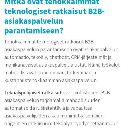
Mitkä ovat tehokkaimmat
teknologiset ratkaisut B2B-
asiakaspalvelun
parantamiseen?
Tehokkaimmat teknologiset ratkaisut B2B-
asiakaspalvelun parantamiseen ovat asiakaspalvelun
automaatio, tekoäly, chatbotit, CRM-järjestelmät ja
monikanavaiset asiakaspalvelualustat. Nämä työkalut
mahdollistavat nopeamman, tarkemman ja
kustannustehokkaamman asiakaspalvelun.
Tekoälypohjaiset ratkaisut
ovat mullistaneet B2B-
asiakaspalvelun tarjoamalla mahdollisuuden
automatisoida rutiinitehtäviä ja vapauttaa
asiakaspalvelijoiden aikaa monimutkaisempien
ongelmien ratkaisuun. Tekoälyä hyödynnetään muun