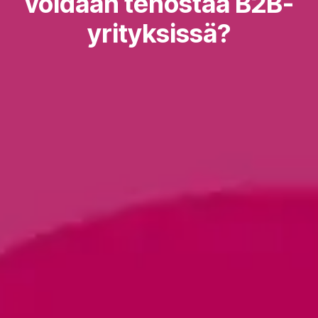
voidaan tehostaa B2B-
yrityksissä?