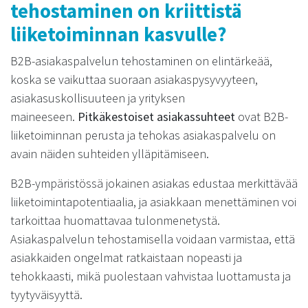
tehostaminen on kriittistä
liiketoiminnan kasvulle?
B2B-asiakaspalvelun tehostaminen on elintärkeää,
koska se vaikuttaa suoraan asiakaspysyvyyteen,
asiakasuskollisuuteen ja yrityksen
maineeseen.
Pitkäkestoiset asiakassuhteet
ovat B2B-
liiketoiminnan perusta ja tehokas asiakaspalvelu on
avain näiden suhteiden ylläpitämiseen.
B2B-ympäristössä jokainen asiakas edustaa merkittävää
liiketoimintapotentiaalia, ja asiakkaan menettäminen voi
tarkoittaa huomattavaa tulonmenetystä.
Asiakaspalvelun tehostamisella voidaan varmistaa, että
asiakkaiden ongelmat ratkaistaan nopeasti ja
tehokkaasti, mikä puolestaan vahvistaa luottamusta ja
tyytyväisyyttä.