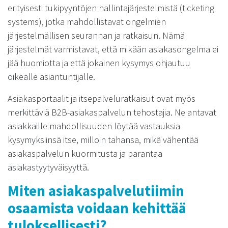
erityisesti tukipyyntöjen hallintajärjestelmistä (ticketing
systems), jotka mahdollistavat ongelmien
järjestelmällisen seurannan ja ratkaisun. Nämä
järjestelmät varmistavat, että mikään asiakasongelma ei
jää huomiotta ja että jokainen kysymys ohjautuu
oikealle asiantuntijalle.
Asiakasportaalit ja itsepalveluratkaisut ovat myös
merkittäviä B2B-asiakaspalvelun tehostajia. Ne antavat
asiakkaille mahdollisuuden löytää vastauksia
kysymyksiinsä itse, milloin tahansa, mikä vähentää
asiakaspalvelun kuormitusta ja parantaa
asiakastyytyväisyyttä.
Miten asiakaspalvelutiimin
osaamista voidaan kehittää
tuloksellisesti?