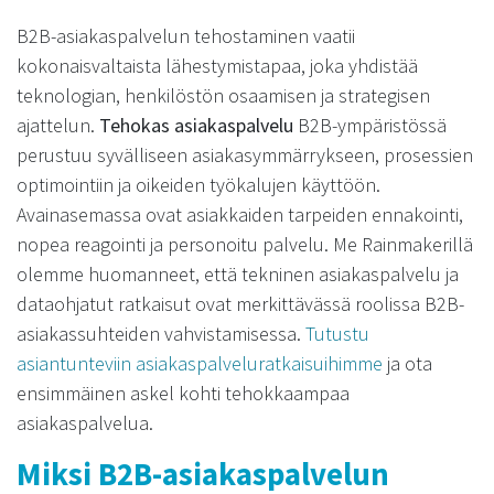
B2B-asiakaspalvelun tehostaminen vaatii
kokonaisvaltaista lähestymistapaa, joka yhdistää
teknologian, henkilöstön osaamisen ja strategisen
ajattelun.
Tehokas asiakaspalvelu
B2B-ympäristössä
perustuu syvälliseen asiakasymmärrykseen, prosessien
optimointiin ja oikeiden työkalujen käyttöön.
Avainasemassa ovat asiakkaiden tarpeiden ennakointi,
nopea reagointi ja personoitu palvelu. Me Rainmakerillä
olemme huomanneet, että tekninen asiakaspalvelu ja
dataohjatut ratkaisut ovat merkittävässä roolissa B2B-
asiakassuhteiden vahvistamisessa.
Tutustu
asiantunteviin asiakaspalveluratkaisuihimme
ja ota
ensimmäinen askel kohti tehokkaampaa
asiakaspalvelua.
Miksi B2B-asiakaspalvelun