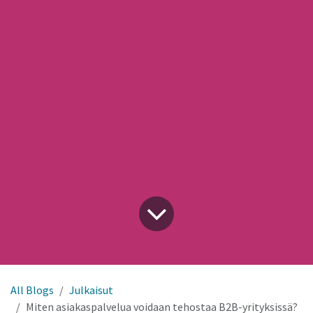
All Blogs
Julkaisut
Miten asiakaspalvelua voidaan tehostaa B2B-yrityksissä?