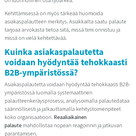
on luonnollinen osa työarkea.
Kehittämisessä on myös tärkeää huomioida
asiakaspalautteen merkitys. Asiakkailta saatu palaute
tarjoaa arvokasta tietoa siitä, missä tiimi onnistuu ja
missä on vielä kehitettävää.
Kuinka asiakaspalautetta
voidaan hyödyntää tehokkaasti
B2B-ympäristössä?
Asiakaspalautetta voidaan hyödyntää tehokkaasti B2B-
ympäristössä luomalla systemaattinen
palautteenkeräysprosessi, analysoimalla palautedataa
säännöllisesti ja jalkauttamalla kehitystoimenpiteet
koko organisaatioon.
Reaaliaikainen
palaute
mahdollistaa nopean reagoinnin ja jatkuvan
parantamisen.