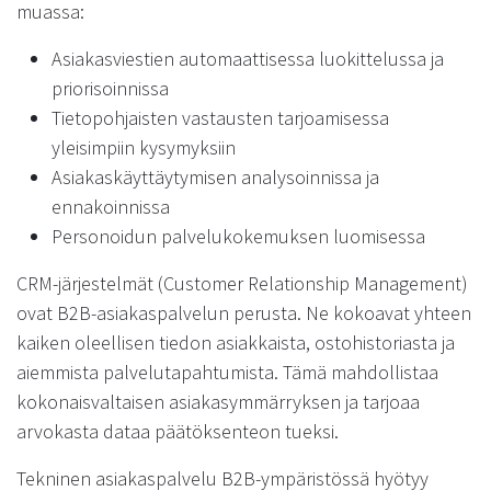
muassa:
Asiakasviestien automaattisessa luokittelussa ja
priorisoinnissa
Tietopohjaisten vastausten tarjoamisessa
yleisimpiin kysymyksiin
Asiakaskäyttäytymisen analysoinnissa ja
ennakoinnissa
Personoidun palvelukokemuksen luomisessa
CRM-järjestelmät (Customer Relationship Management)
ovat B2B-asiakaspalvelun perusta. Ne kokoavat yhteen
kaiken oleellisen tiedon asiakkaista, ostohistoriasta ja
aiemmista palvelutapahtumista. Tämä mahdollistaa
kokonaisvaltaisen asiakasymmärryksen ja tarjoaa
arvokasta dataa päätöksenteon tueksi.
Tekninen asiakaspalvelu B2B-ympäristössä hyötyy