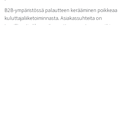
B2B-ympäristössä palautteen kerääminen poikkeaa
kuluttajaliiketoiminnasta. Asiakassuhteita on
tyypillisesti vähemmän, mutta ne ovat syvempiä ja
moniulotteisempia. Tämän vuoksi palautetta tulisi
kerätä usealta eri kontaktihenkilöltä jokaisessa
asiakasyrityksessä, jotta saadaan kattava kuva
asiakaskokemuksesta.
Tehokkaimpia palautteenkeräysmenetelmiä B2B-
ympäristössä ovat:
Säännölliset asiakastyytyväisyyskyselyt (NPS, CSAT)
Asiakaskohtaiset kehityspalaverit ja -työpajat
Palautekanavat teknisille kysymyksille ja
kehitysehdotuksille
Tapahtumien jälkeiset palautteet (koulutukset,
käyttöönotot)