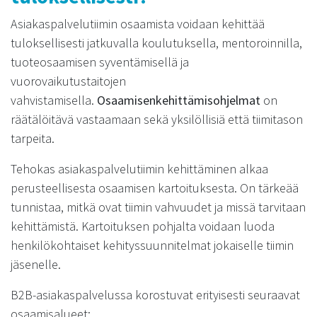
Asiakaspalvelutiimin osaamista voidaan kehittää
tuloksellisesti jatkuvalla koulutuksella, mentoroinnilla,
tuoteosaamisen syventämisellä ja
vuorovaikutustaitojen
vahvistamisella.
Osaamisenkehittämisohjelmat
on
räätälöitävä vastaamaan sekä yksilöllisiä että tiimitason
tarpeita.
Tehokas asiakaspalvelutiimin kehittäminen alkaa
perusteellisesta osaamisen kartoituksesta. On tärkeää
tunnistaa, mitkä ovat tiimin vahvuudet ja missä tarvitaan
kehittämistä. Kartoituksen pohjalta voidaan luoda
henkilökohtaiset kehityssuunnitelmat jokaiselle tiimin
jäsenelle.
B2B-asiakaspalvelussa korostuvat erityisesti seuraavat
osaamisalueet: