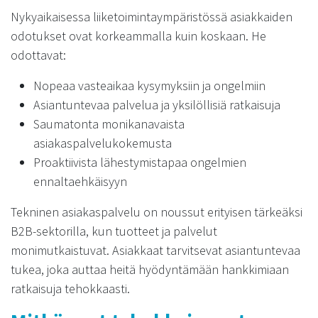
Nykyaikaisessa liiketoimintaympäristössä asiakkaiden
odotukset ovat korkeammalla kuin koskaan. He
odottavat:
Nopeaa vasteaikaa kysymyksiin ja ongelmiin
Asiantuntevaa palvelua ja yksilöllisiä ratkaisuja
Saumatonta monikanavaista
asiakaspalvelukokemusta
Proaktiivista lähestymistapaa ongelmien
ennaltaehkäisyyn
Tekninen asiakaspalvelu on noussut erityisen tärkeäksi
B2B-sektorilla, kun tuotteet ja palvelut
monimutkaistuvat. Asiakkaat tarvitsevat asiantuntevaa
tukea, joka auttaa heitä hyödyntämään hankkimiaan
ratkaisuja tehokkaasti.