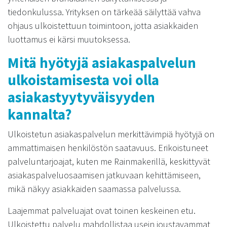
tiedonkulussa. Yrityksen on tärkeää säilyttää vahva
ohjaus ulkoistettuun toimintoon, jotta asiakkaiden
luottamus ei kärsi muutoksessa.
Mitä hyötyjä asiakaspalvelun
ulkoistamisesta voi olla
asiakastyytyväisyyden
kannalta?
Ulkoistetun asiakaspalvelun merkittävimpiä hyötyjä on
ammattimaisen henkilöstön saatavuus. Erikoistuneet
palveluntarjoajat, kuten me Rainmakerillä, keskittyvät
asiakaspalveluosaamisen jatkuvaan kehittämiseen,
mikä näkyy asiakkaiden saamassa palvelussa.
Laajemmat palveluajat ovat toinen keskeinen etu.
Ulkoistettu palvelu mahdollistaa usein joustavammat