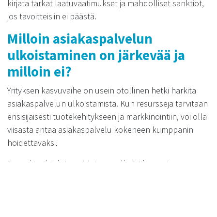
kirjata tarkat laatuvaatimukset ja mahdolliset sanktiot,
jos tavoitteisiin ei päästä.
Milloin asiakaspalvelun
ulkoistaminen on järkevää ja
milloin ei?
Yrityksen kasvuvaihe on usein otollinen hetki harkita
asiakaspalvelun ulkoistamista. Kun resursseja tarvitaan
ensisijaisesti tuotekehitykseen ja markkinointiin, voi olla
viisasta antaa asiakaspalvelu kokeneen kumppanin
hoidettavaksi.
Sesonkivaihtelut ovat toinen selkeä tilanne, jossa
ulkoistaminen tuo etuja. Jos asiakaspalvelun tarve
vaihtelee merkittävästi eri vuodenaikoina,
ulkoistuskumppani voi joustaa resursseissa ilman että
yrityksen tarvitsee itse ylläpitää maksimimitoitettua