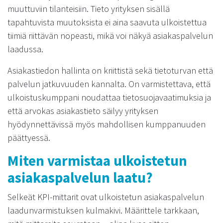
muuttuviin tilanteisiin. Tieto yrityksen sisällä
tapahtuvista muutoksista ei aina saavuta ulkoistettua
tiimiä riittävän nopeasti, mikä voi näkyä asiakaspalvelun
laadussa.
Asiakastiedon hallinta on kriittistä sekä tietoturvan että
palvelun jatkuvuuden kannalta. On varmistettava, että
ulkoistuskumppani noudattaa tietosuojavaatimuksia ja
että arvokas asiakastieto säilyy yrityksen
hyödynnettävissä myös mahdollisen kumppanuuden
päättyessä.
Miten varmistaa ulkoistetun
asiakaspalvelun laatu?
Selkeät KPI-mittarit ovat ulkoistetun asiakaspalvelun
laadunvarmistuksen kulmakivi. Määrittele tarkkaan,