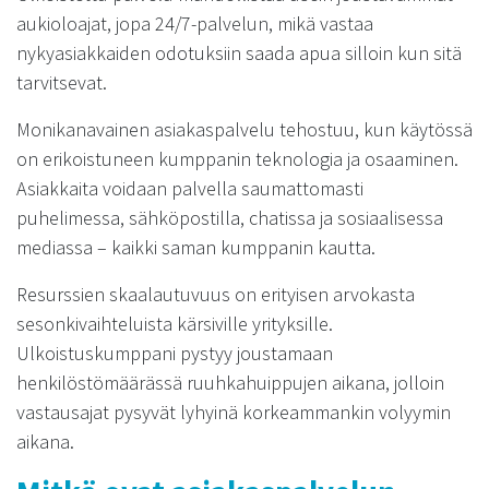
aukioloajat, jopa 24/7-palvelun, mikä vastaa
nykyasiakkaiden odotuksiin saada apua silloin kun sitä
tarvitsevat.
Monikanavainen asiakaspalvelu tehostuu, kun käytössä
on erikoistuneen kumppanin teknologia ja osaaminen.
Asiakkaita voidaan palvella saumattomasti
puhelimessa, sähköpostilla, chatissa ja sosiaalisessa
mediassa – kaikki saman kumppanin kautta.
Resurssien skaalautuvuus on erityisen arvokasta
sesonkivaihteluista kärsiville yrityksille.
Ulkoistuskumppani pystyy joustamaan
henkilöstömäärässä ruuhkahuippujen aikana, jolloin
vastausajat pysyvät lyhyinä korkeammankin volyymin
aikana.