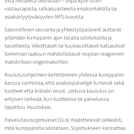
mitä mittareita seurataan – olipa kyse sitten
vastausajoista, ratkaisuasteesta ensikontaktilla tai
asiakastyytyväisyyden NPS-luvuista.
Säännöllinen seuranta ja yhteistyöpalaverit auttavat
pitämään kumppanin ajan tasalla odotuksista ja
tavoitteista. Viikoittaiset tai kuukausittaiset katsaukset
toiminnan laatuun mahdollistavat nopean reagoinnin
mahdollisiin ongelmakohtiin.
Koulutusohjelmien kehittäminen yhdessä kumppanin
kanssa varmistaa, että asiakaspalvelijat tuntevat sekä
tuotteet että brändin arvot. Jatkuva koulutus on
erityisen tärkeää, kun tuotteissa tai palveluissa
tapahtuu muutoksia.
Palvelutasosopimukset (SLA) määrittelevät selkeästi,
mitä kumppanilta odotetaan. Sopimukseen kannattaa