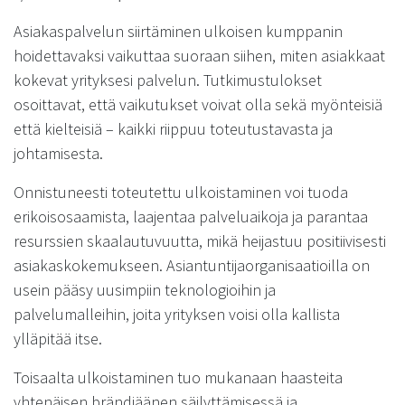
Asiakaspalvelun siirtäminen ulkoisen kumppanin
hoidettavaksi vaikuttaa suoraan siihen, miten asiakkaat
kokevat yrityksesi palvelun. Tutkimustulokset
osoittavat, että vaikutukset voivat olla sekä myönteisiä
että kielteisiä – kaikki riippuu toteutustavasta ja
johtamisesta.
Onnistuneesti toteutettu ulkoistaminen voi tuoda
erikoisosaamista, laajentaa palveluaikoja ja parantaa
resurssien skaalautuvuutta, mikä heijastuu positiivisesti
asiakaskokemukseen. Asiantuntijaorganisaatioilla on
usein pääsy uusimpiin teknologioihin ja
palvelumalleihin, joita yrityksen voisi olla kallista
ylläpitää itse.
Toisaalta ulkoistaminen tuo mukanaan haasteita
yhtenäisen brändiäänen säilyttämisessä ja