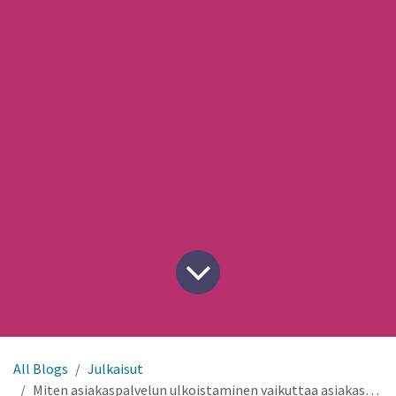
All Blogs
Julkaisut
Miten asiakaspalvelun ulkoistaminen vaikuttaa asiakastyytyväisyyteen?