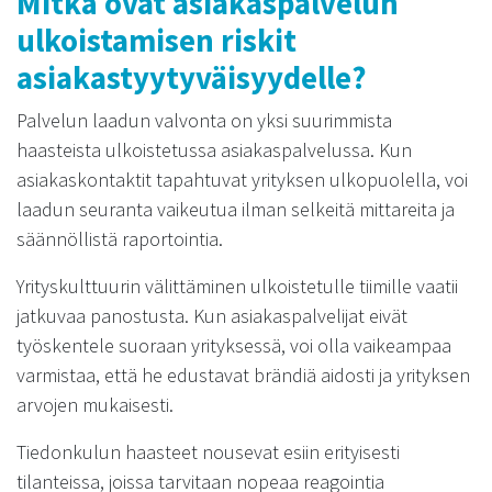
Mitkä ovat asiakaspalvelun
ulkoistamisen riskit
asiakastyytyväisyydelle?
Palvelun laadun valvonta on yksi suurimmista
haasteista ulkoistetussa asiakaspalvelussa. Kun
asiakaskontaktit tapahtuvat yrityksen ulkopuolella, voi
laadun seuranta vaikeutua ilman selkeitä mittareita ja
säännöllistä raportointia.
Yrityskulttuurin välittäminen ulkoistetulle tiimille vaatii
jatkuvaa panostusta. Kun asiakaspalvelijat eivät
työskentele suoraan yrityksessä, voi olla vaikeampaa
varmistaa, että he edustavat brändiä aidosti ja yrityksen
arvojen mukaisesti.
Tiedonkulun haasteet nousevat esiin erityisesti
tilanteissa, joissa tarvitaan nopeaa reagointia