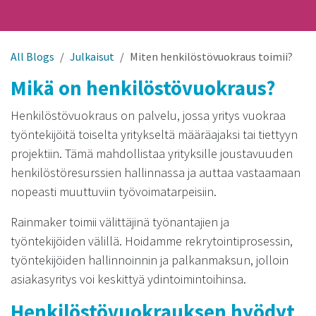
All Blogs
Julkaisut
Miten henkilöstövuokraus toimii?
Mikä on henkilöstövuokraus?
Henkilöstövuokraus on palvelu, jossa yritys vuokraa
työntekijöitä toiselta yritykseltä määräajaksi tai tiettyyn
projektiin. Tämä mahdollistaa yrityksille joustavuuden
henkilöstöresurssien hallinnassa ja auttaa vastaamaan
nopeasti muuttuviin työvoimatarpeisiin.
Rainmaker toimii välittäjinä työnantajien ja
työntekijöiden välillä. Hoidamme rekrytointiprosessin,
työntekijöiden hallinnoinnin ja palkanmaksun, jolloin
asiakasyritys voi keskittyä ydintoimintoihinsa.
Henkilöstövuokrauksen hyödyt