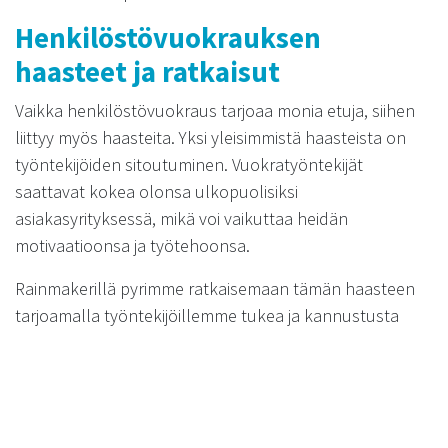
Henkilöstövuokrauksen
haasteet ja ratkaisut
Vaikka henkilöstövuokraus tarjoaa monia etuja, siihen
liittyy myös haasteita. Yksi yleisimmistä haasteista on
työntekijöiden sitoutuminen. Vuokratyöntekijät
saattavat kokea olonsa ulkopuolisiksi
asiakasyrityksessä, mikä voi vaikuttaa heidän
motivaatioonsa ja työtehoonsa.
Rainmakerillä pyrimme ratkaisemaan tämän haasteen
tarjoamalla työntekijöillemme tukea ja kannustusta
sekä varmistamalla, että he tuntevat olevansa osa
tiimiä. Lisäksi teemme tiivistä yhteistyötä
asiakasyritysten kanssa luodaksemme positiivisen ja
inklusiivisen työympäristön.