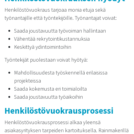
Henkilöstövuokraus tarjoaa monia etuja sekä
työnantajille että työntekijöille. Työnantajat voivat:
Saada joustavuutta työvoiman hallintaan
Vähentää rekrytointikustannuksia
Keskittyä ydintoimintoihin
Työntekijät puolestaan voivat hyötyä:
Mahdollisuudesta työskennellä erilaisissa
projekteissa
Saada kokemusta eri toimialoilta
Saada joustavuutta työaikoihin
Henkilöstövuokrausprosessi
Henkilöstövuokrausprosessi alkaa yleensä
asiakasyrityksen tarpeiden kartoituksella. Rainmakerillä