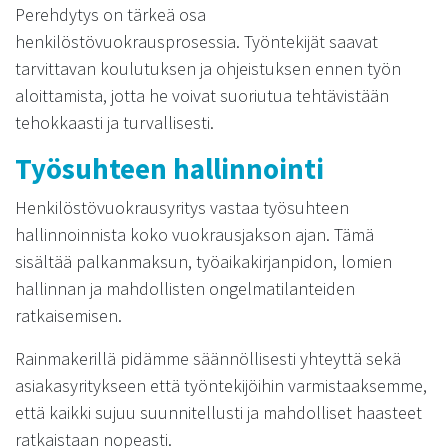
Perehdytys on tärkeä osa
henkilöstövuokrausprosessia. Työntekijät saavat
tarvittavan koulutuksen ja ohjeistuksen ennen työn
aloittamista, jotta he voivat suoriutua tehtävistään
tehokkaasti ja turvallisesti.
Työsuhteen hallinnointi
Henkilöstövuokrausyritys vastaa työsuhteen
hallinnoinnista koko vuokrausjakson ajan. Tämä
sisältää palkanmaksun, työaikakirjanpidon, lomien
hallinnan ja mahdollisten ongelmatilanteiden
ratkaisemisen.
Rainmakerillä pidämme säännöllisesti yhteyttä sekä
asiakasyritykseen että työntekijöihin varmistaaksemme,
että kaikki sujuu suunnitellusti ja mahdolliset haasteet
ratkaistaan nopeasti.