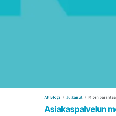
All Blogs
Julkaisut
Miten parantaa
Asiakaspalvelun me