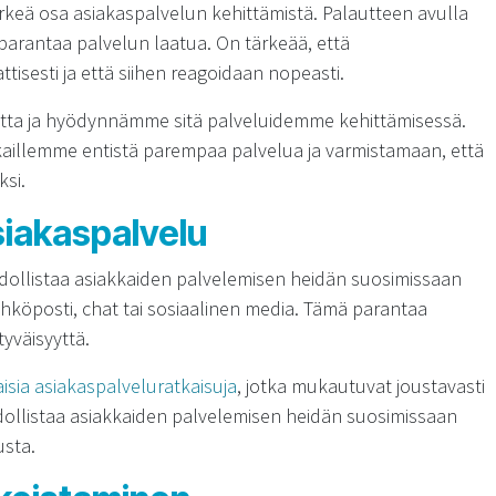
keä osa asiakaspalvelun kehittämistä. Palautteen avulla
 parantaa palvelun laatua. On tärkeää, että
isesti ja että siihen reagoidaan nopeasti.
etta ja hyödynnämme sitä palveluidemme kehittämisessä.
aillemme entistä parempaa palvelua ja varmistamaan, että
si.
iakaspalvelu
ollistaa asiakkaiden palvelemisen heidän suosimissaan
ähköposti, chat tai sosiaalinen media. Tämä parantaa
yväisyyttä.
sia asiakaspalveluratkaisuja
, jotka mukautuvat joustavasti
ahdollistaa asiakkaiden palvelemisen heidän suosimissaan
usta.