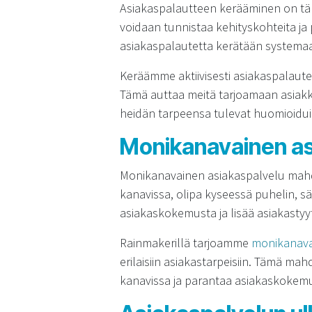
Asiakaspalautteen kerääminen on tär
voidaan tunnistaa kehityskohteita ja
asiakaspalautetta kerätään systemaatt
Keräämme aktiivisesti asiakaspalaut
Tämä auttaa meitä tarjoamaan asiakk
heidän tarpeensa tulevat huomioiduik
Monikanavainen as
Monikanavainen asiakaspalvelu mahd
kanavissa, olipa kyseessä puhelin, s
asiakaskokemusta ja lisää asiakastyyt
Rainmakerillä tarjoamme
monikanavai
erilaisiin asiakastarpeisiin. Tämä m
kanavissa ja parantaa asiakaskokem