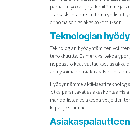
parhaita työkaluja ja kehitämme jatkuv
asiakaskohtaamisia. Tämä yhdistetty
erinomaisen asiakaskokemuksen.
Teknologian hyödy
Teknologian hyödyntäminen voi merki
tehokkuutta. Esimerkiksi tekoälypohja
nopeasti oikeat vastaukset asiakkaid
analysoimaan asiakaspalvelun laatu
Hyödynnämme aktiivisesti teknologiaa
jotka parantavat asiakaskohtaamisia 
mahdollistaa asiakaspalvelijoiden te
kilpailijoistamme.
Asiakaspalautteen