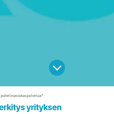
 puhelinasiakaspalvelua?
rkitys yrityksen