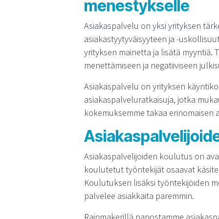
menestykselle
Asiakaspalvelu on yksi yrityksen tärk
asiakastyytyväisyyteen ja -uskollisu
yrityksen mainetta ja lisätä myyntiä.
menettämiseen ja negatiiviseen julki
Asiakaspalvelu on yrityksen käyntiko
asiakaspalveluratkaisuja, jotka mukaut
kokemuksemme takaa erinomaisen a
Asiakaspalvelijoide
Asiakaspalvelijoiden koulutus on av
koulutetut työntekijät osaavat käsitel
Koulutuksen lisäksi työntekijöiden mo
palvelee asiakkaita paremmin.
Rainmakerillä panostamme asiakaspal