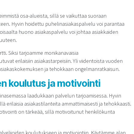
eimmistä osa-alueista, sillä se vaikuttaa suoraan
uteen. Hyvin hoidettu puhelinasiakaspalvelu voi parantaa
 Toisaalta huono asiakaspalvelu voi johtaa asiakkaiden
suuteen.
rtti. Siksi tarjoamme monikanavaisia
uvat erilaisiin asiakastarpeisiin. Yli viidentoista vuoden
siakaskokemuksen ja tehokkaan ongelmanratkaisun.
n koulutus ja motivointi
ainasemassa laadukkaan palvelun tarjoamisessa. Hyvin
lä erilaisia asiakastilanteita ammattimaisesti ja tehokkaasti.
tivointi on tärkeää, sillä motivoitunut henkilökunta
velijoiden koulutukseen ja motivointiin. Käytämme alan