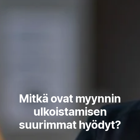
Mitkä ovat myynnin
ulkoistamisen
suurimmat hyödyt?