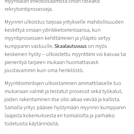
myyntialan erikoisosaamista ilman raskaita
rekrytointiprosesseja.
Myynnin ulkoistus tarjoaa yritykselle mahdollisuuden
keskittyä omaan ydinliiketoimintaansa, kun
myyntiprosessien kehittäminen ja ylläpito siirtyy
kumppanin vastuulle.
Skaalautuvuus
on myös
keskeinen hyöty – ulkoistettu myyntitiimi voi kasvaa tai
pienentyä tarpeen mukaan huomattavasti
joustavammin kuin oma henkilöstö.
Myyntitoimintojen ulkoistaminen ammattilaiselle tuo
mukanaan valmiit ja testatut prosessit sekä työkalut,
joiden rakentaminen itse olisi aikaa vievää ja kallista.
Samalla yritys pääsee hyötymään myynnin kumppanin
laajasta kokemuksesta eri toimialoilta ja parhaiksi
todetuista käytännöistä.