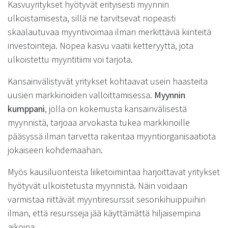
Kasvuyritykset hyötyvät erityisesti myynnin
ulkoistamisesta, sillä ne tarvitsevat nopeasti
skaalautuvaa myyntivoimaa ilman merkittäviä kiinteitä
investointeja. Nopea kasvu vaatii ketteryyttä, jota
ulkoistettu myyntitiimi voi tarjota.
Kansainvälistyvät yritykset kohtaavat usein haasteita
uusien markkinoiden valloittamisessa.
Myynnin
kumppani
, jolla on kokemusta kansainvälisestä
myynnistä, tarjoaa arvokasta tukea markkinoille
pääsyssä ilman tarvetta rakentaa myyntiorganisaatiota
jokaiseen kohdemaahan.
Myös kausiluonteista liiketoimintaa harjoittavat yritykset
hyötyvät ulkoistetusta myynnistä. Näin voidaan
varmistaa riittävät myyntiresurssit sesonkihuippuihin
ilman, että resursseja jää käyttämättä hiljaisempina
aikoina.