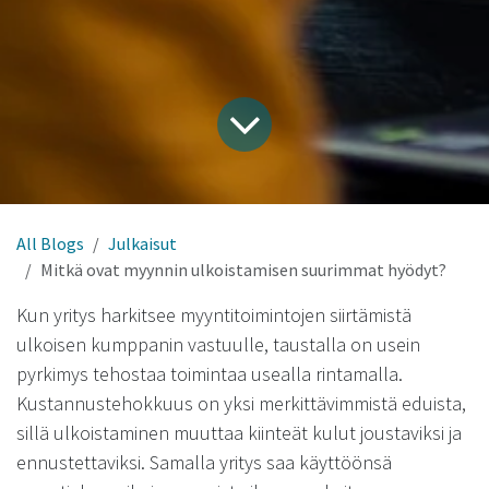
All Blogs
Julkaisut
Mitkä ovat myynnin ulkoistamisen suurimmat hyödyt?
Kun yritys harkitsee myyntitoimintojen siirtämistä
ulkoisen kumppanin vastuulle, taustalla on usein
pyrkimys tehostaa toimintaa usealla rintamalla.
Kustannustehokkuus on yksi merkittävimmistä eduista,
sillä ulkoistaminen muuttaa kiinteät kulut joustaviksi ja
ennustettaviksi. Samalla yritys saa käyttöönsä