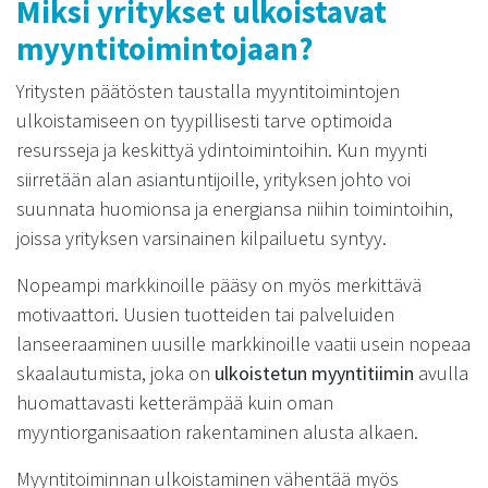
Miksi yritykset ulkoistavat
myyntitoimintojaan?
Yritysten päätösten taustalla myyntitoimintojen
ulkoistamiseen on tyypillisesti tarve optimoida
resursseja ja keskittyä ydintoimintoihin. Kun myynti
siirretään alan asiantuntijoille, yrityksen johto voi
suunnata huomionsa ja energiansa niihin toimintoihin,
joissa yrityksen varsinainen kilpailuetu syntyy.
Nopeampi markkinoille pääsy on myös merkittävä
motivaattori. Uusien tuotteiden tai palveluiden
lanseeraaminen uusille markkinoille vaatii usein nopeaa
skaalautumista, joka on
ulkoistetun myyntitiimin
avulla
huomattavasti ketterämpää kuin oman
myyntiorganisaation rakentaminen alusta alkaen.
Myyntitoiminnan ulkoistaminen vähentää myös