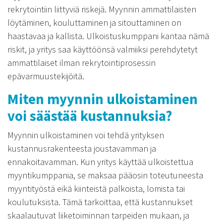
rekrytointiin liittyviä riskejä. Myynnin ammattilaisten
löytäminen, kouluttaminen ja sitouttaminen on
haastavaa ja kallista. Ulkoistuskumppani kantaa nämä
riskit, ja yritys saa käyttöönsä valmiiksi perehdytetyt
ammattilaiset ilman rekrytointiprosessin
epävarmuustekijöitä.
Miten myynnin ulkoistaminen
voi säästää kustannuksia?
Myynnin ulkoistaminen voi tehdä yrityksen
kustannusrakenteesta joustavamman ja
ennakoitavamman. Kun yritys käyttää ulkoistettua
myyntikumppania, se maksaa pääosin toteutuneesta
myyntityöstä eikä kiinteistä palkoista, lomista tai
koulutuksista. Tämä tarkoittaa, että kustannukset
skaalautuvat liiketoiminnan tarpeiden mukaan, ja