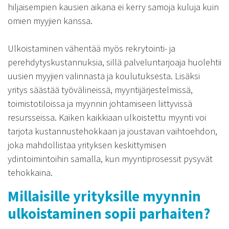
hiljaisempien kausien aikana ei kerry samoja kuluja kuin
omien myyjien kanssa.
Ulkoistaminen vähentää myös rekrytointi- ja
perehdytyskustannuksia, sillä palveluntarjoaja huolehtii
uusien myyjien valinnasta ja koulutuksesta. Lisäksi
yritys säästää työvälineissä, myyntijärjestelmissä,
toimistotiloissa ja myynnin johtamiseen liittyvissä
resursseissa. Kaiken kaikkiaan ulkoistettu myynti voi
tarjota kustannustehokkaan ja joustavan vaihtoehdon,
joka mahdollistaa yrityksen keskittymisen
ydintoimintoihin samalla, kun myyntiprosessit pysyvät
tehokkaina.
Millaisille yrityksille myynnin
ulkoistaminen sopii parhaiten?