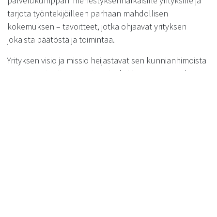
palvelukumppani menestyksennälkäisille yrityksille ja
tarjota työntekijöilleen parhaan mahdollisen
kokemuksen – tavoitteet, jotka ohjaavat yrityksen
jokaista päätöstä ja toimintaa.
Yrityksen visio ja missio heijastavat sen kunnianhimoista
asennetta ja sitoutumista asiakkaidensa menestykseen.
Rainmaker ei tyydy perinteisiin toimintamalleihin, vaan
pyrkii jatkuvasti kehittämään ja innovoimaan uusia
ratkaisuja, jotka tukevat asiakkaiden kasvua ja
kehitystä. Tämä dynaaminen ja eteenpäin katsova
lähestymistapa tekee Rainmakerista erinomaisen
valinnan yrityksille, jotka haluavat erottua
kilpailijoistaan ja saavuttaa kestävää menestystä.
in
Julkaisut