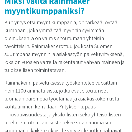
Miksi valita Rainmaker
myyntikumppaniksi?
Kun yritys etsii myyntikumppania, on tärkeää löytää
kumppani, joka ymmärtää myynnin syvimmän
olemuksen ja on valmis sitoutumaan yhteisiin
tavoitteisiin. Rainmaker erottuu joukosta Suomen
suurimpana myynnin ja asiakastyön palveluyrityksenä,
joka on vuosien varrella rakentanut vahvan maineen ja
tuloksellisen toimintatavan.
Rainmakerin palveluksessa työskentelee vuosittain
noin 1100 ammattilaista, jotka ovat sitoutuneet
luomaan parempaa työelämää ja asiakaskokemusta
kohtaaminen kerrallaan. Yrityksen lupaus
innovatiivisuudesta ja yksilöllisten sekä yhteisöllisten
unelmien toteuttamisesta tekee siitä erinomaisen
kumppanin kaikenkokoisille yrityksille, jotka haluavat