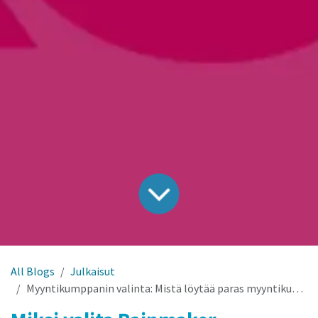
All Blogs
Julkaisut
Myyntikumppanin valinta: Mistä löytää paras myyntikumppani?