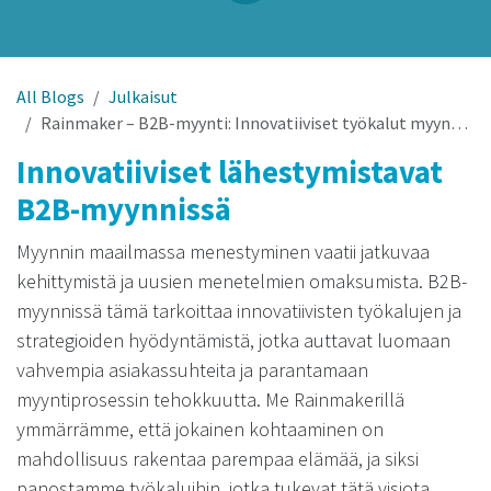
All Blogs
Julkaisut
Rainmaker – B2B-myynti: Innovatiiviset työkalut myynnin kehittämiseen
Innovatiiviset lähestymistavat
B2B-myynnissä
Myynnin maailmassa menestyminen vaatii jatkuvaa
kehittymistä ja uusien menetelmien omaksumista. B2B-
myynnissä tämä tarkoittaa innovatiivisten työkalujen ja
strategioiden hyödyntämistä, jotka auttavat luomaan
vahvempia asiakassuhteita ja parantamaan
myyntiprosessin tehokkuutta. Me Rainmakerillä
ymmärrämme, että jokainen kohtaaminen on
mahdollisuus rakentaa parempaa elämää, ja siksi
panostamme työkaluihin, jotka tukevat tätä visiota.