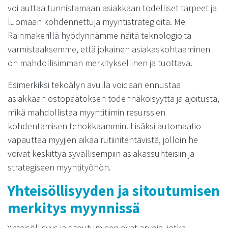
voi auttaa tunnistamaan asiakkaan todelliset tarpeet ja
luomaan kohdennettuja myyntistrategioita. Me
Rainmakerillä hyödynnämme näitä teknologioita
varmistaaksemme, että jokainen asiakaskohtaaminen
on mahdollisimman merkityksellinen ja tuottava.
Esimerkiksi tekoälyn avulla voidaan ennustaa
asiakkaan ostopäätöksen todennäköisyyttä ja ajoitusta,
mikä mahdollistaa myyntitiimin resurssien
kohdentamisen tehokkaammin. Lisäksi automaatio
vapauttaa myyjien aikaa rutiinitehtävistä, jolloin he
voivat keskittyä syvällisempiin asiakassuhteisiin ja
strategiseen myyntityöhön.
Yhteisöllisyyden ja sitoutumisen
merkitys myynnissä
Yhteisöllisyys ja sitoutuminen ovat arvoja, jotka