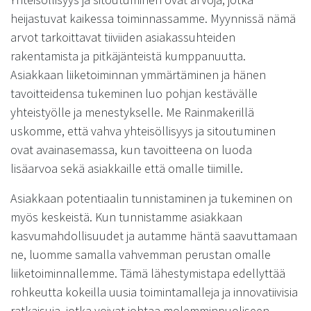
heijastuvat kaikessa toiminnassamme. Myynnissä nämä
arvot tarkoittavat tiiviiden asiakassuhteiden
rakentamista ja pitkäjänteistä kumppanuutta.
Asiakkaan liiketoiminnan ymmärtäminen ja hänen
tavoitteidensa tukeminen luo pohjan kestävälle
yhteistyölle ja menestykselle. Me Rainmakerillä
uskomme, että vahva yhteisöllisyys ja sitoutuminen
ovat avainasemassa, kun tavoitteena on luoda
lisäarvoa sekä asiakkaille että omalle tiimille.
Asiakkaan potentiaalin tunnistaminen ja tukeminen on
myös keskeistä. Kun tunnistamme asiakkaan
kasvumahdollisuudet ja autamme häntä saavuttamaan
ne, luomme samalla vahvemman perustan omalle
liiketoiminnallemme. Tämä lähestymistapa edellyttää
rohkeutta kokeilla uusia toimintamalleja ja innovatiivisia
ratkaisuja, jotka voivat johtaa molemminpuoliseen