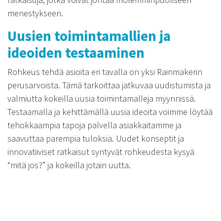
menestykseen.
Uusien toimintamallien ja
ideoiden testaaminen
Rohkeus tehdä asioita eri tavalla on yksi Rainmakerin
perusarvoista. Tämä tarkoittaa jatkuvaa uudistumista ja
valmiutta kokeilla uusia toimintamalleja myynnissä.
Testaamalla ja kehittämällä uusia ideoita voimme löytää
tehokkaampia tapoja palvella asiakkaitamme ja
saavuttaa parempia tuloksia. Uudet konseptit ja
innovatiiviset ratkaisut syntyvät rohkeudesta kysyä
“mitä jos?” ja kokeilla jotain uutta.
Esimerkiksi virtuaalitodellisuus ja lisätty todellisuus
ovat alueita, joita tutkimme aktiivisesti. Nämä
teknologiat tarjoavat uusia tapoja esitellä tuotteita ja