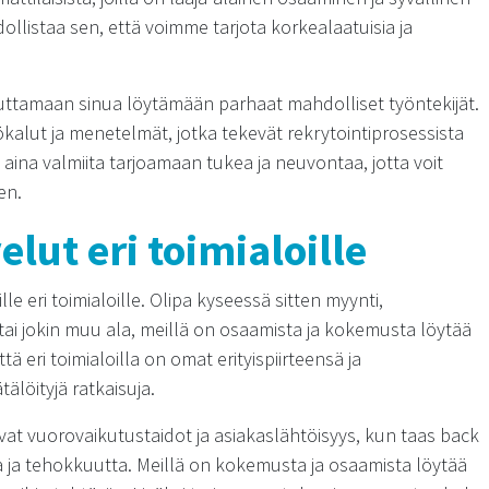
llistaa sen, että voimme tarjota korkealaatuisia ja
auttamaan sinua löytämään parhaat mahdolliset työntekijät.
kalut ja menetelmät, jotka tekevät rekrytointiprosessista
 aina valmiita tarjoamaan tukea ja neuvontaa, jotta voit
en.
lut eri toimialoille
e eri toimialoille. Olipa kyseessä sitten myynti,
 tai jokin muu ala, meillä on osaamista ja kokemusta löytää
ä eri toimialoilla on omat erityispiirteensä ja
älöityjä ratkaisuja.
vat vuorovaikutustaidot ja asiakaslähtöisyys, kun taas back
ta ja tehokkuutta. Meillä on kokemusta ja osaamista löytää