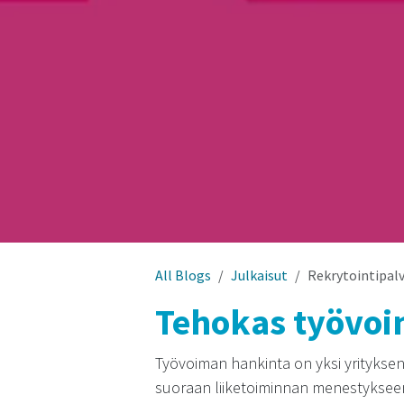
All Blogs
Julkaisut
Rekrytointipal
Tehokas työvoi
Työvoiman hankinta on yksi yrityksen
suoraan liiketoiminnan menestyksee