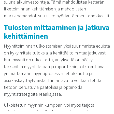
suuria alkuinvestointeja. Tämä mahdollistaa ketterän
liiketoiminnan kehittämisen ja mahdollisten
markkinamahdollisuuksien hyödyntämisen tehokkaasti.
Tulosten mittaaminen ja jatkuva
kehittäminen
Myyntitoiminnan ulkoistamisen yksi suurimmista eduista
on kyky mitata tuloksia ja kehittää toimintaa jatkuvasti.
Kun myynti on ulkoistettu, yrityksellä on pääsy
tarkkoihin myyntidataan ja raportteihin, jotka auttavat
ymmärtämään myyntiprosessin tehokkuutta ja
asiakaskäyttäytymistä. Tämän avulla voidaan tehdä
tietoon perustuvia päätöksiä ja optimoida
myyntistrategioita reaaliajassa.
Ulkoistetun myynnin kumppani voi myös tarjota
asiantuntemusta ja työkaluja myyntiprosessin