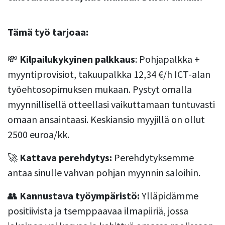
Tämä työ tarjoaa:
💸
Kilpailukykyinen palkkaus
: Pohjapalkka +
myyntiprovisiot, takuupalkka 12,34 €/h ICT-alan
työehtosopimuksen mukaan. Pystyt omalla
myynnillisellä otteellasi vaikuttamaan tuntuvasti
omaan ansaintaasi. Keskiansio myyjillä on ollut
2500 euroa/kk.
🚀
Kattava perehdytys:
Perehdytyksemme
antaa sinulle vahvan pohjan myynnin saloihin.
👥
Kannustava työympäristö:
Ylläpidämme
positiivista ja tsemppaavaa ilmapiiriä, jossa