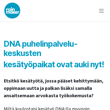
Skip to Content
DNA puhelinpalvelu-
keskusten
kesätyöpaikat ovat auki nyt!
Etsitkö kesätyötä, jossa pääset kehittymään,
oppimaan uutta ja palkan lisäksi samalla
ansaitsemaan arvokasta työkokemusta?
Miltä kuulostaisi kesätyö DNA:lla myynnin