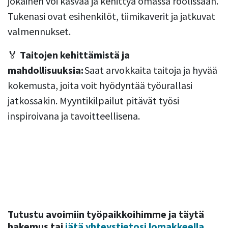
jokainen voi kasvaa ja kehittyä omassa roolissaan.
Tukenasi ovat esihenkilöt, tiimikaverit ja jatkuvat
valmennukset.
🏅
Taitojen kehittämistä ja
mahdollisuuksia:
Saat arvokkaita taitoja ja hyvää
kokemusta, joita voit hyödyntää työurallasi
jatkossakin. Myyntikilpailut pitävät työsi
inspiroivana ja tavoitteellisena.
Tutustu avoimiin työpaikkoihimme ja täytä
hakemus tai
jätä yhteystietosi lomakkeella
,