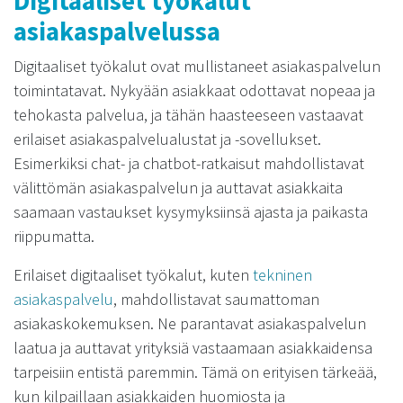
Digitaaliset työkalut
asiakaspalvelussa
Digitaaliset työkalut ovat mullistaneet asiakaspalvelun
toimintatavat. Nykyään asiakkaat odottavat nopeaa ja
tehokasta palvelua, ja tähän haasteeseen vastaavat
erilaiset asiakaspalvelualustat ja -sovellukset.
Esimerkiksi chat- ja chatbot-ratkaisut mahdollistavat
välittömän asiakaspalvelun ja auttavat asiakkaita
saamaan vastaukset kysymyksiinsä ajasta ja paikasta
riippumatta.
Erilaiset digitaaliset työkalut, kuten
tekninen
asiakaspalvelu
, mahdollistavat saumattoman
asiakaskokemuksen. Ne parantavat asiakaspalvelun
laatua ja auttavat yrityksiä vastaamaan asiakkaidensa
tarpeisiin entistä paremmin. Tämä on erityisen tärkeää,
kun kilpaillaan asiakkaiden huomiosta ja