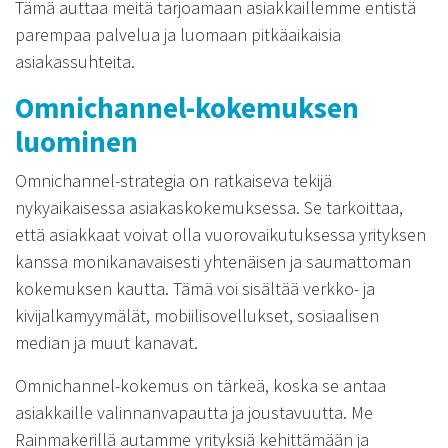
Tämä auttaa meitä tarjoamaan asiakkaillemme entistä
parempaa palvelua ja luomaan pitkäaikaisia
asiakassuhteita.
Omnichannel-kokemuksen
luominen
Omnichannel-strategia on ratkaiseva tekijä
nykyaikaisessa asiakaskokemuksessa. Se tarkoittaa,
että asiakkaat voivat olla vuorovaikutuksessa yrityksen
kanssa monikanavaisesti yhtenäisen ja saumattoman
kokemuksen kautta. Tämä voi sisältää verkko- ja
kivijalkamyymälät, mobiilisovellukset, sosiaalisen
median ja muut kanavat.
Omnichannel-kokemus on tärkeä, koska se antaa
asiakkaille valinnanvapautta ja joustavuutta. Me
Rainmakerillä autamme yrityksiä kehittämään ja