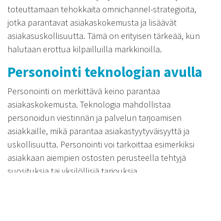
toteuttamaan tehokkaita omnichannel-strategioita,
jotka parantavat asiakaskokemusta ja lisäävät
asiakasuskollisuutta. Tämä on erityisen tärkeää, kun
halutaan erottua kilpailluilla markkinoilla.
Personointi teknologian avulla
Personointi on merkittävä keino parantaa
asiakaskokemusta. Teknologia mahdollistaa
personoidun viestinnän ja palvelun tarjoamisen
asiakkaille, mikä parantaa asiakastyytyväisyyttä ja
uskollisuutta. Personointi voi tarkoittaa esimerkiksi
asiakkaan aiempien ostosten perusteella tehtyjä
suosituksia tai yksilöllisiä tarjouksia.
Personoitu asiakaskokemus on tärkeä osa Rainmakerin
palveluita. Hyödynnämme edistynyttä teknologiaa ja
data-analytiikkaa tarjotaksemme asiakkaillemme