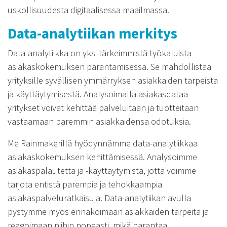
uskollisuudesta digitaalisessa maailmassa.
Data-analytiikan merkitys
Data-analytiikka on yksi tärkeimmistä työkaluista
asiakaskokemuksen parantamisessa. Se mahdollistaa
yrityksille syvällisen ymmärryksen asiakkaiden tarpeista
ja käyttäytymisestä. Analysoimalla asiakasdataa
yritykset voivat kehittää palveluitaan ja tuotteitaan
vastaamaan paremmin asiakkaidensa odotuksia.
Me Rainmakerillä hyödynnämme data-analytiikkaa
asiakaskokemuksen kehittämisessä. Analysoimme
asiakaspalautetta ja -käyttäytymistä, jotta voimme
tarjota entistä parempia ja tehokkaampia
asiakaspalveluratkaisuja. Data-analytiikan avulla
pystymme myös ennakoimaan asiakkaiden tarpeita ja
reagoimaan niihin nopeasti, mikä parantaa