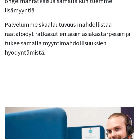
ongelmanratkaisua samalla kun tuemme
lisämyyntiä.
Palvelumme skaalautuvuus mahdollistaa
räätälöidyt ratkaisut erilaisiin asiakastarpeisiin ja
tukee samalla myyntimahdollisuuksien
hyödyntämistä.