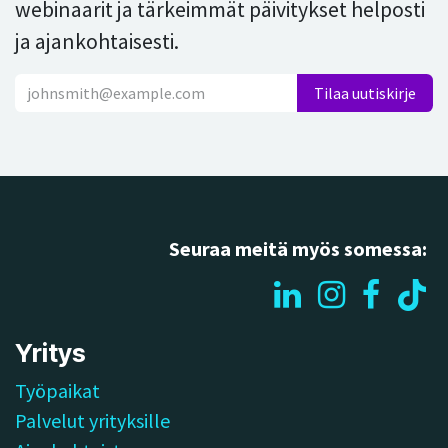
webinaarit ja tärkeimmät päivitykset helposti
ja ajankohtaisesti.
​​Tilaa uutiskirje​​
Seuraa meitä myös somessa:
Yritys
Työpaikat
Palvelut yrityksille