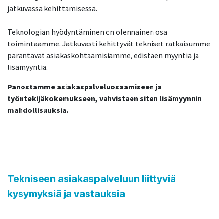
jatkuvassa kehittämisessä.
Teknologian hyödyntäminen on olennainen osa
toimintaamme. Jatkuvasti kehittyvät tekniset ratkaisumme
parantavat asiakaskohtaamisiamme, edistäen myyntiä ja
lisämyyntiä.
Panostamme asiakaspalveluosaamiseen ja
työntekijäkokemukseen, vahvistaen siten lisämyynnin
mahdollisuuksia.
Tekniseen asiakaspalveluun liittyviä
kysymyksiä ja vastauksia