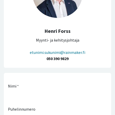
Henri Forss
Myynti- ja kehitysjohtaja
etunimi.sukunimi@rainmaker.fi
050 390 9829
Nimi
*
Puhelinnumero