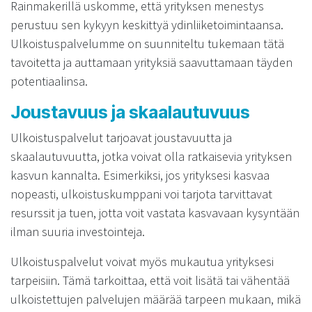
Rainmakerillä uskomme, että yrityksen menestys
perustuu sen kykyyn keskittyä ydinliiketoimintaansa.
Ulkoistuspalvelumme on suunniteltu tukemaan tätä
tavoitetta ja auttamaan yrityksiä saavuttamaan täyden
potentiaalinsa.
Joustavuus ja skaalautuvuus
Ulkoistuspalvelut tarjoavat joustavuutta ja
skaalautuvuutta, jotka voivat olla ratkaisevia yrityksen
kasvun kannalta. Esimerkiksi, jos yrityksesi kasvaa
nopeasti, ulkoistuskumppani voi tarjota tarvittavat
resurssit ja tuen, jotta voit vastata kasvavaan kysyntään
ilman suuria investointeja.
Ulkoistuspalvelut voivat myös mukautua yrityksesi
tarpeisiin. Tämä tarkoittaa, että voit lisätä tai vähentää
ulkoistettujen palvelujen määrää tarpeen mukaan, mikä