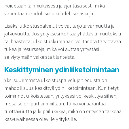
hoidetaan lainmukaisesti ja ajantasaisesti, mikä
vähentää mahdollisia oikeudellisia riskejä.
Lisäksi ulkoistuspalvelut voivat tarjota varmuutta ja
jatkuvuutta. Jos yrityksesi kohtaa yllättäviä muutoksia
tai haasteita, ulkoistuskumppani voi tarjota tarvittavaa
tukea ja resursseja, mikä voi auttaa yritystäsi
selviytymään vaikeista tilanteista.
Keskittyminen ydinliiketoimintaan
Yksi suurimmista ulkoistuspalvelujen eduista on
mahdollisuus keskittyä ydinliiketoimintaan. Kun tietyt
toiminnot ulkoistetaan, yrityksesi voi keskittyä siihen,
missä se on parhaimmillaan. Tämä voi parantaa
tuottavuutta ja kilpailukykyä, mikä on erityisen tärkeää
kasvuvaiheessa oleville yrityksille.