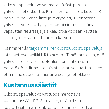
Ulkoistuspalvelut voivat merkittävästi parantaa
yrityksesi tehokkuutta. Kun tietyt toiminnot, kuten HR-
palvelut, palkkahallinto ja rekrytointi, ulkoistetaan,
yrityksesi voi keskittyä ydinliiketoimintaansa. Tämä
vapauttaa resursseja ja aikaa, jotka voidaan käyttää
strategiseen suunnitteluun ja kasvuun.
Rainmakerillä
tarjoamme henkilöstöulkoistuspalveluja
,
jotka kattavat kaikki HR-toiminnot. Tämä tarkoittaa, että
yrityksesi ei tarvitse huolehtia monimutkaisista
henkilöstöhallinnon tehtävistä, vaan voi luottaa siihen,
että ne hoidetaan ammattimaisesti ja tehokkaasti.
Kustannussäästöt
Ulkoistuspalvelut voivat tuoda merkittäviä
kustannussäästöjä. Sen sijaan, että palkkaisit ja
kouluttaisit oman henkilöstön hoitamaan tiettyjä