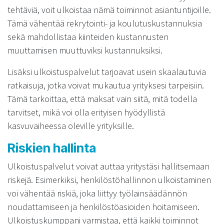
tehtäviä, voit ulkoistaa nämä toiminnot asiantuntijoille.
Tämä vähentää rekrytointi- ja koulutuskustannuksia
sekä mahdollistaa kiinteiden kustannusten
muuttamisen muuttuviksi kustannuksiksi.
Lisäksi ulkoistuspalvelut tarjoavat usein skaalautuvia
ratkaisuja, jotka voivat mukautua yrityksesi tarpeisiin.
Tämä tarkoittaa, että maksat vain siitä, mitä todella
tarvitset, mikä voi olla erityisen hyödyllistä
kasvuvaiheessa oleville yrityksille.
Riskien hallinta
Ulkoistuspalvelut voivat auttaa yritystäsi hallitsemaan
riskejä. Esimerkiksi, henkilöstöhallinnon ulkoistaminen
voi vähentää riskiä, joka liittyy työlainsäädännön
noudattamiseen ja henkilöstöasioiden hoitamiseen.
Ulkoistuskumppani varmistaa, että kaikki toiminnot