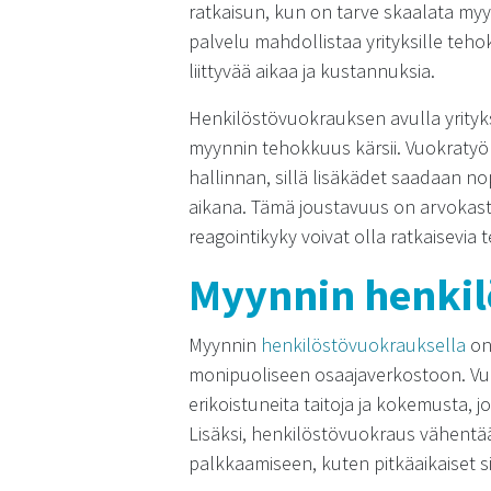
ratkaisun, kun on tarve skaalata myyn
palvelu mahdollistaa yrityksille teho
liittyvää aikaa ja kustannuksia.
Henkilöstövuokrauksen avulla yritykse
myynnin tehokkuus kärsii. Vuokratyö
hallinnan, sillä lisäkädet saadaan no
aikana. Tämä joustavuus on arvokasta e
reagointikyky voivat olla ratkaisevia
Myynnin henkil
Myynnin
henkilöstövuokrauksella
on 
monipuoliseen osaajaverkostoon. Vuo
erikoistuneita taitoja ja kokemusta, j
Lisäksi, henkilöstövuokraus vähentää 
palkkaamiseen, kuten pitkäaikaiset 