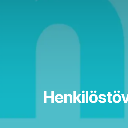
Henkilöstö