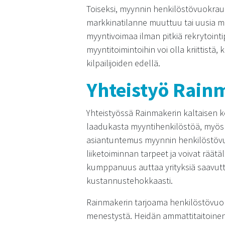
Toiseksi, myynnin henkilöstövuokra
markkinatilanne muuttuu tai uusia ma
myyntivoimaa ilman pitkiä rekrytoint
myyntitoimintoihin voi olla kriittistä
kilpailijoiden edellä.
Yhteistyö Rain
Yhteistyössä Rainmakerin kaltaisen k
laadukasta myyntihenkilöstöä, myös 
asiantuntemus myynnin henkilöstövu
liiketoiminnan tarpeet ja voivat rää
kumppanuus auttaa yrityksiä saavut
kustannustehokkaasti.
Rainmakerin tarjoama henkilöstövuok
menestystä. Heidän ammattitaitoinen t