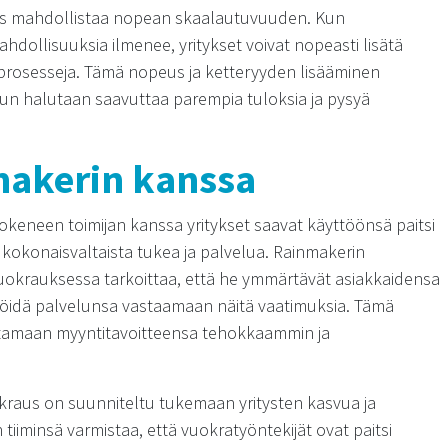
us mahdollistaa nopean skaalautuvuuden. Kun
hdollisuuksia ilmenee, yritykset voivat nopeasti lisätä
iprosesseja. Tämä nopeus ja ketteryyden lisääminen
, kun halutaan saavuttaa parempia tuloksia ja pysyä
makerin kanssa
okeneen toimijan kanssa yritykset saavat käyttöönsä paitsi
kokonaisvaltaista tukea ja palvelua. Rainmakerin
okrauksessa tarkoittaa, että he ymmärtävät asiakkaidensa
tälöidä palvelunsa vastaamaan näitä vaatimuksia. Tämä
tamaan myyntitavoitteensa tehokkaammin ja
raus on suunniteltu tukemaan yritysten kasvua ja
iiminsä varmistaa, että vuokratyöntekijät ovat paitsi