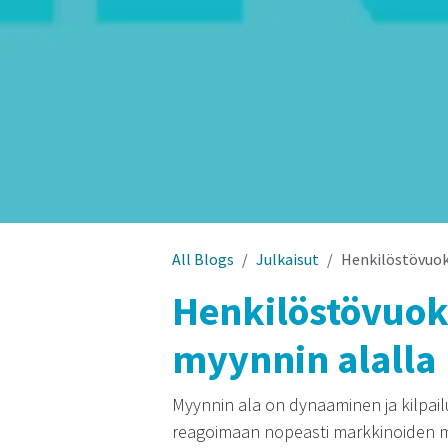
All Blogs
Julkaisut
Henkilöstövuokr
Henkilöstövuok
myynnin alalla
Myynnin ala on dynaaminen ja kilpail
reagoimaan nopeasti markkinoiden m