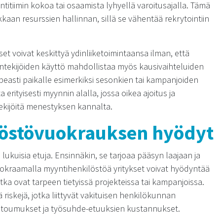
titiimin kokoa tai osaamista lyhyellä varoitusajalla. Tämä
kkaan resurssien hallinnan, sillä se vähentää rekrytointiin
t voivat keskittyä ydinliiketoimintaansa ilman, että
ntekijöiden käyttö mahdollistaa myös kausivaihteluiden
peasti paikalle esimerkiksi sesonkien tai kampanjoiden
rityisesti myynnin alalla, jossa oikea ajoitus ja
 tekijöitä menestyksen kannalta.
östövuokrauksen hyödyt
lukuisia etuja. Ensinnäkin, se tarjoaa pääsyn laajaan ja
kraamalla myyntihenkilöstöä yritykset voivat hyödyntää
otka ovat tarpeen tietyissä projekteissa tai kampanjoissa.
riskejä, jotka liittyvät vakituisen henkilökunnan
sitoumukset ja työsuhde-etuuksien kustannukset.