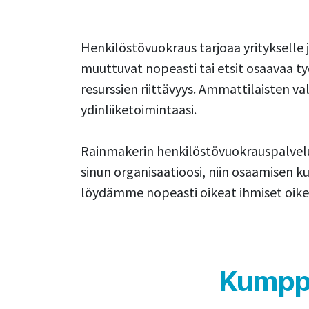
Henkilöstövuokraus tarjoaa yritykselle
muuttuvat nopeasti tai etsit osaavaa ty
resurssien riittävyys. Ammattilaisten vali
ydinliiketoimintaasi.
Rainmakerin henkilöstövuokrauspalvelu 
sinun organisaatioosi, niin osaamisen 
löydämme nopeasti oikeat ihmiset oikeisi
​ Kump