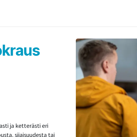
stä
Julkaisut
Ota yhteyttä
okraus
i ja ketterästi eri
pusta, sijaisuudesta tai