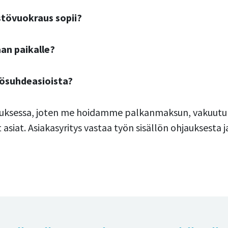
stövuokraus sopii?
an paikalle?
ösuhdeasioista?
luksessa, joten me hoidamme palkanmaksun, vakuutuk
 asiat. Asiakasyritys vastaa työn sisällön ohjauksesta j