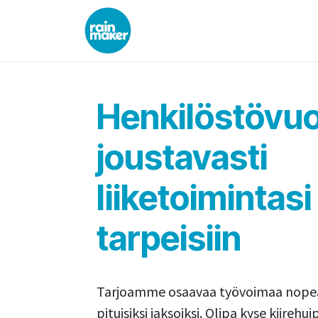
Skip to Content
Yrityksille
Työpaikat
Mei
Henkilöstövu
joustavasti
liiketoimintasi
tarpeisiin
Tarjoamme osaavaa työvoimaa nopeast
pituisiksi jaksoiksi. Olipa kyse kiirehui