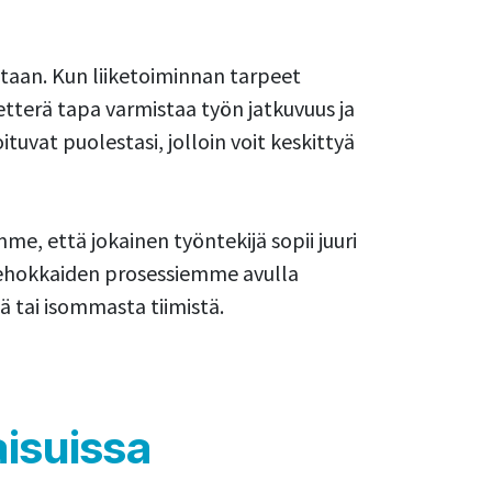
ntaan. Kun liiketoiminnan tarpeet
etterä tapa varmistaa työn jatkuvuus ja
oituvat puolestasi, jolloin voit keskittyä
, että jokainen työntekijä sopii juuri
 tehokkaiden prosessiemme avulla
tä tai isommasta tiimistä.
isuissa