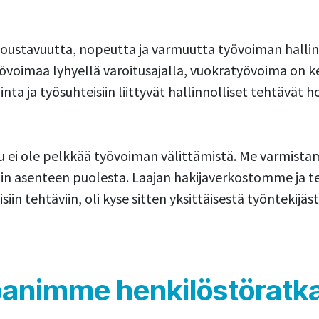
 joustavuutta, nopeutta ja varmuutta työvoiman halli
övoimaa lyhyellä varoitusajalla, vuokratyövoima on k
nta ja työsuhteisiin liittyvät hallinnolliset tehtävät h
ei ole pelkkää työvoiman välittämistä. Me varmistamme
kuin asenteen puolesta. Laajan hakijaverkostomme ja
in tehtäviin, oli kyse sitten yksittäisestä työntekijäs
panimme henkilöstöratka