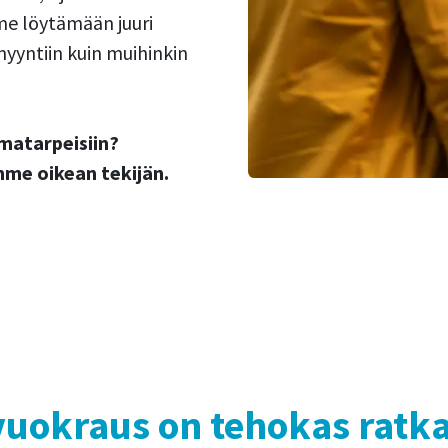
me löytämään juuri
myyntiin kuin muihinkin
matarpeisiin?
me oikean tekijän.
vuokraus on tehokas ratkai