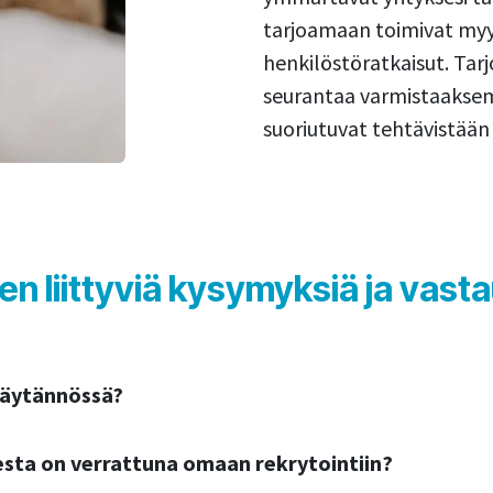
tarjoamaan toimivat myy
henkilöstöratkaisut. Ta
seurantaa varmistaaksem
suoriutuvat tehtävistään
 liittyviä kysymyksiä ja vast
käytännössä?
sta on verrattuna omaan rekrytointiin?