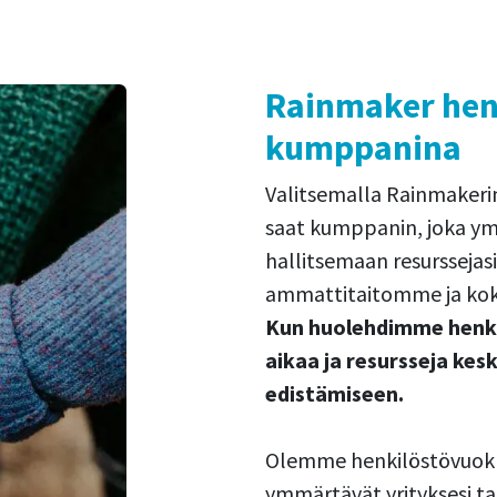
Rainmaker hen
kumppanina
Valitsemalla Rainmaker
saat kumppanin, joka ym
hallitsemaan resurssejasi
ammattitaitomme ja kokem
Kun huolehdimme henkil
aikaa ja resursseja kesk
edistämiseen.
Olemme henkilöstövuokra
ymmärtävät yrityksesi t