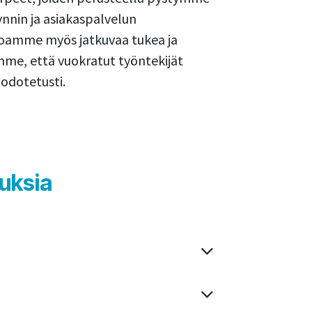
nnin ja asiakaspalvelun
rjoamme myös jatkuvaa tukea ja
me, että vuokratut työntekijät
 odotetusti.
auksia