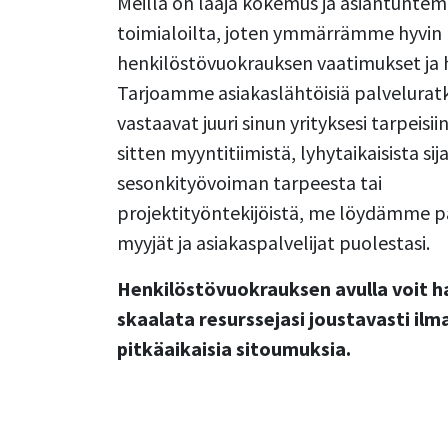
Meillä on laaja kokemus ja asiantuntemu
toimialoilta, joten ymmärrämme hyvin
henkilöstövuokrauksen vaatimukset ja 
Tarjoamme asiakaslähtöisiä palveluratk
vastaavat juuri sinun yrityksesi tarpeisii
sitten myyntitiimistä, lyhytaikaisista sij
sesonkityövoiman tarpeesta tai
projektityöntekijöistä, me löydämme 
myyjät ja asiakaspalvelijat puolestasi.
Henkilöstövuokrauksen avulla voit hal
skaalata resurssejasi joustavasti ilm
pitkäaikaisia sitoumuksia.