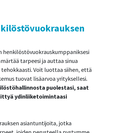
kilöstövuokrauksen
in henkilöstövuokrauskumppaniksesi
märtää tarpeesi ja auttaa sinua
 tehokkaasti. Voit luottaa siihen, että
us tuovat lisäarvoa yrityksellesi.
östöhallinnosta puolestasi, saat
ittyä ydinliiketoimintaasi
uksen asiantuntijoita, jotka
arpeet, joiden perusteella pystymme