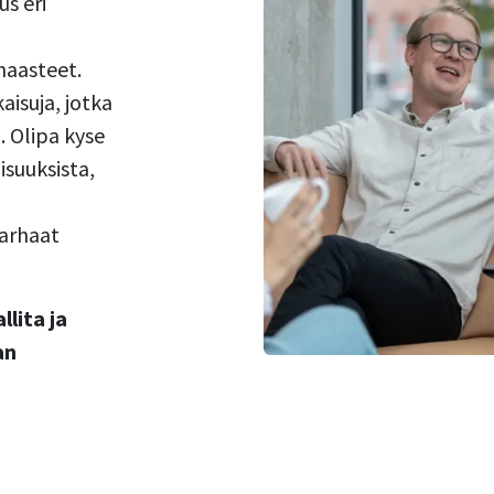
s eri
haasteet.
aisuja, jotka
n. Olipa kyse
aisuuksista,
parhaat
lita ja
an