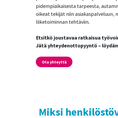
pidempiaikaisesta tarpeesta, autam
oikeat tekijät niin asiakaspalveluun, 
liiketoiminnan tehtäviin.​
Etsitkö joustavaa ratkaisua työvoi
Jätä yhteydenottopyyntö – löydäm
Ota yhteyttä
Miksi henkilöstö