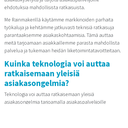
ehdotuksia mahdollisista ratkaisuista.
Me Rainmakerillä käytämme markkinoiden parhaita
työkaluja ja kehitämme jatkuvasti teknisiä ratkaisuja
parantaaksemme asiakaskohtaamisia. Tämä auttaa
meitä tarjoamaan asiakkaillemme parasta mahdollista
palvelua ja tukemaan heidän liiketoimintatavoitteitaan.
Kuinka teknologia voi auttaa
ratkaisemaan yleisiä
asiakasongelmia?
Teknologia voi auttaa ratkaisemaan yleisiä
asiakasongelmia tarjoamalla asiakaspalvelijoille
työkaluja, jotka mahdollistavat nopean ja tehokkaan
ongelmanratkaisun. Esimerkiksi
asiakaspalvelujärjestelmät voivat tarjota