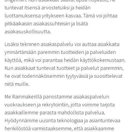
tuntevat itsensä arvostetuiksi ja heidän
luottamuksensa yritykseen kasvaa. Tämä voi johtaa
pitkäaikaisiin asiakassuhteisiin ja lisätä
asiakasuskollisuutta.
Lisäksi tekninen asiakaspalvelu voi auttaa asiakkaita
ymmärtämään paremmin tuotteiden ja palveluiden
käyttöä, mikä voi parantaa heidän käyttökokemustaan.
Kun asiakkaat tuntevat tuotteet ja palvelut paremmin,
he ovat todennäköisemmin tyytyväisiä ja suosittelevat
niitä muille.
Me Rainmakerillä panostamme asiakaspalvelun
vuokraukseen ja rekrytointiin, jotta voimme tarjota
asiakkaillemme parasta mahdollista palvelua.
Hyödynnämme uusinta teknologiaa ja asiantuntevaa
henkilöstöä varmistaaksemme, että asiakkaamme