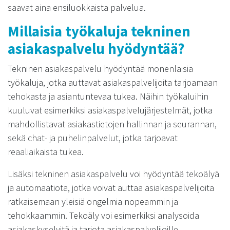
saavat aina ensiluokkaista palvelua.
Millaisia työkaluja tekninen
asiakaspalvelu hyödyntää?
Tekninen asiakaspalvelu hyödyntää monenlaisia
työkaluja, jotka auttavat asiakaspalvelijoita tarjoamaan
tehokasta ja asiantuntevaa tukea. Näihin työkaluihin
kuuluvat esimerkiksi asiakaspalvelujärjestelmät, jotka
mahdollistavat asiakastietojen hallinnan ja seurannan,
sekä chat- ja puhelinpalvelut, jotka tarjoavat
reaaliaikaista tukea.
Lisäksi tekninen asiakaspalvelu voi hyödyntää tekoälyä
ja automaatiota, jotka voivat auttaa asiakaspalvelijoita
ratkaisemaan yleisiä ongelmia nopeammin ja
tehokkaammin. Tekoäly voi esimerkiksi analysoida
asiakaskyselyitä ja tarjota asiakaspalvelijoille