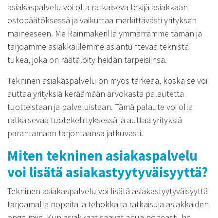
asiakaspalvelu voi olla ratkaiseva tekijä asiakkaan
ostopäätöksessä ja vaikuttaa merkittävästi yrityksen
maineeseen. Me Rainmakerillä ymmärrämme tämän ja
tarjoamme asiakkaillemme asiantuntevaa teknistä
tukea, joka on räätälöity heidän tarpeisiinsa.
Tekninen asiakaspalvelu on myös tärkeää, koska se voi
auttaa yrityksiä keräämään arvokasta palautetta
tuotteistaan ja palveluistaan. Tämä palaute voi olla
ratkaisevaa tuotekehityksessä ja auttaa yrityksiä
parantamaan tarjontaansa jatkuvasti.
Miten tekninen asiakaspalvelu
voi lisätä asiakastyytyväisyyttä?
Tekninen asiakaspalvelu voi lisätä asiakastyytyväisyyttä
tarjoamalla nopeita ja tehokkaita ratkaisuja asiakkaiden
ongelmiin. Kun asiakkaat saavat apua nopeasti, he