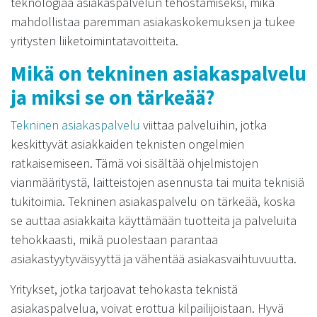
teknologiaa asiakaspalvelun tehostamiseksi, mikä
mahdollistaa paremman asiakaskokemuksen ja tukee
yritysten liiketoimintatavoitteita.
Mikä on tekninen asiakaspalvelu
ja miksi se on tärkeää?
Tekninen asiakaspalvelu
viittaa palveluihin, jotka
keskittyvät asiakkaiden teknisten ongelmien
ratkaisemiseen. Tämä voi sisältää ohjelmistojen
vianmääritystä, laitteistojen asennusta tai muita teknisiä
tukitoimia. Tekninen asiakaspalvelu on tärkeää, koska
se auttaa asiakkaita käyttämään tuotteita ja palveluita
tehokkaasti, mikä puolestaan parantaa
asiakastyytyväisyyttä ja vähentää asiakasvaihtuvuutta.
Yritykset, jotka tarjoavat tehokasta teknistä
asiakaspalvelua, voivat erottua kilpailijoistaan. Hyvä