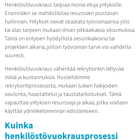
Henkilöstövuokraus tarjoaa monia etuja yrityksille.
Ensinnäkin se mahdollistaa resurssien joustavan
hallinnan. Yritykset voivat skaalata työvoimaansa ylös
tai alas tarpeen mukaan ilman pitkäaikaisia sitoumuksia.
Tämä on erityisen hyödyllistä sesonkiaikoina tai
projektien aikana, jolloin työvoiman tarve voi vaihdella
suuresti.
Henkilöstövuokraus vähentää rekrytointiin liittyvää
riskiä ja kustannuksia. Huolehdimme
rekrytointiprosessista, mukaan lukien hakijoiden
seulonta, haastattelut ja taustatarkistukset. Tämä
vapauttaa yrityksen resursseja ja aikaa, jotka voidaan
käyttää ydinliiketoiminnan edistämiseen.
Kuinka
henkilöstövuokrausprosessi