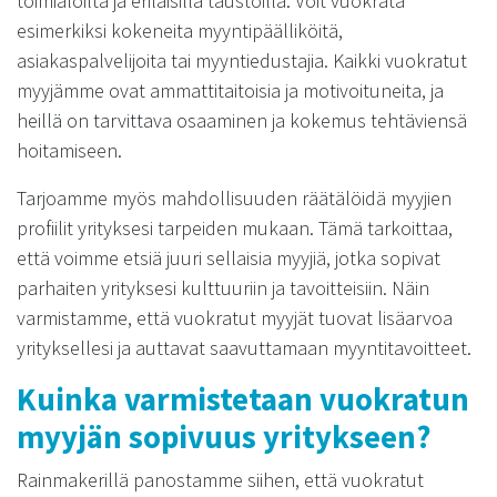
toimialoilta ja erilaisilla taustoilla. Voit vuokrata
esimerkiksi kokeneita myyntipäälliköitä,
asiakaspalvelijoita tai myyntiedustajia. Kaikki vuokratut
myyjämme ovat ammattitaitoisia ja motivoituneita, ja
heillä on tarvittava osaaminen ja kokemus tehtäviensä
hoitamiseen.
Tarjoamme myös mahdollisuuden räätälöidä myyjien
profiilit yrityksesi tarpeiden mukaan. Tämä tarkoittaa,
että voimme etsiä juuri sellaisia myyjiä, jotka sopivat
parhaiten yrityksesi kulttuuriin ja tavoitteisiin. Näin
varmistamme, että vuokratut myyjät tuovat lisäarvoa
yrityksellesi ja auttavat saavuttamaan myyntitavoitteet.
Kuinka varmistetaan vuokratun
myyjän sopivuus yritykseen?
Rainmakerillä panostamme siihen, että vuokratut