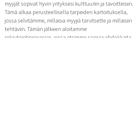
myyjät sopivat hyvin yrityksesi kulttuuriin ja tavoitteisiin.
Tämä alkaa perusteellisella tarpeiden kartoituksella,
jossa selvitämme, millaisia myyjiä tarvitsette ja millaisiin
tehtäviin. Tämän jälkeen aloitamme
rekrytointiprosessin, jossa etsimme sopivia ehdokkaita.
Rekrytointiprosessimme sisältää hakijoiden seulonnan,
haastattelut ja taustatarkistukset. Näin varmistamme,
että vuokratut myyjät ovat ammattitaitoisia ja sopivat
hyvin yrityksesi tarpeisiin. Tarjoamme myös jatkuvaa
tukea ja seurantaa varmistaaksemme, että vuokratut
työntekijät suoriutuvat tehtävistään odotetusti.
Voiko vuokratun myyjän palkata
pysyvästi?
Kyllä, monissa tapauksissa vuokratun myyjän voi
palkata pysyvästi. Tämä on usein hyvä vaihtoehto, jos