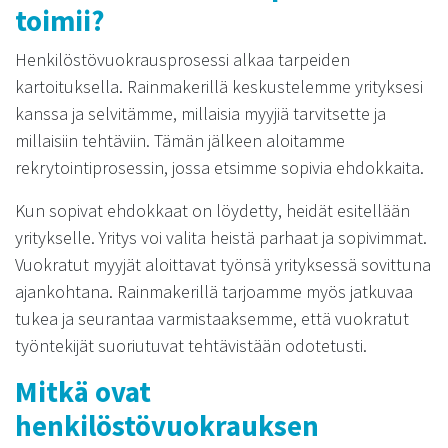
toimii?
Henkilöstövuokrausprosessi alkaa tarpeiden
kartoituksella. Rainmakerillä keskustelemme yrityksesi
kanssa ja selvitämme, millaisia myyjiä tarvitsette ja
millaisiin tehtäviin. Tämän jälkeen aloitamme
rekrytointiprosessin, jossa etsimme sopivia ehdokkaita.
Kun sopivat ehdokkaat on löydetty, heidät esitellään
yritykselle. Yritys voi valita heistä parhaat ja sopivimmat.
Vuokratut myyjät aloittavat työnsä yrityksessä sovittuna
ajankohtana. Rainmakerillä tarjoamme myös jatkuvaa
tukea ja seurantaa varmistaaksemme, että vuokratut
työntekijät suoriutuvat tehtävistään odotetusti.
Mitkä ovat
henkilöstövuokrauksen