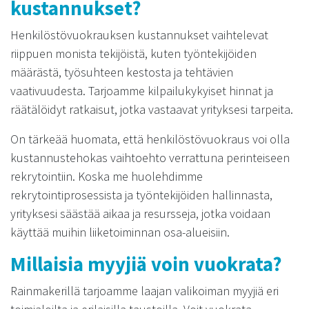
kustannukset?
Henkilöstövuokrauksen kustannukset vaihtelevat
riippuen monista tekijöistä, kuten työntekijöiden
määrästä, työsuhteen kestosta ja tehtävien
vaativuudesta. Tarjoamme kilpailukykyiset hinnat ja
räätälöidyt ratkaisut, jotka vastaavat yrityksesi tarpeita.
On tärkeää huomata, että henkilöstövuokraus voi olla
kustannustehokas vaihtoehto verrattuna perinteiseen
rekrytointiin. Koska me huolehdimme
rekrytointiprosessista ja työntekijöiden hallinnasta,
yrityksesi säästää aikaa ja resursseja, jotka voidaan
käyttää muihin liiketoiminnan osa-alueisiin.
Millaisia myyjiä voin vuokrata?
Rainmakerillä tarjoamme laajan valikoiman myyjiä eri