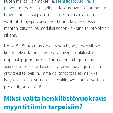
kuten meiltä Rainmakerillä.
Henkilöstövuokraus
palvelu
mahdollistaa yrityksille joustavan tavan hallita
työvoimaresurssejaan ilman pitkäaikaisia sitoumuksia.
Vuokratut myyjät voivat työskennellä yrityksessä
määräaikaisesti, esimerkiksi sesonkiaikoina tai projektien
aikana.
Henkilöstövuokraus on erityisen hyödyllinen silloin,
kun yrityksellä on tarve lisätä myyntihenkilöstöä
nopeasti ja joustavasti. Rainmakerillä tarjoamme
asiakaslähtöisiä ratkaisuja, jotka vastaavat juuri sinun
yrityksesi tarpeisiin. Tämä voi tarkoittaa esimerkiksi
lyhytaikaisia sijaisuuksia, sesonkityövoiman tarvetta tai
projektityöntekijöitä.
Miksi valita henkilöstövuokraus
myyntitiimin tarpeisiin?