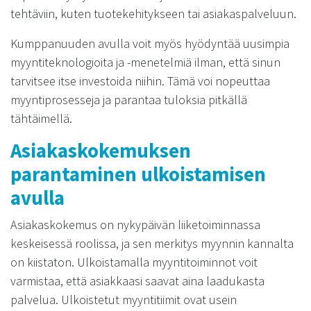
tehtäviin, kuten tuotekehitykseen tai asiakaspalveluun.
Kumppanuuden avulla voit myös hyödyntää uusimpia
myyntiteknologioita ja -menetelmiä ilman, että sinun
tarvitsee itse investoida niihin. Tämä voi nopeuttaa
myyntiprosesseja ja parantaa tuloksia pitkällä
tähtäimellä.
Asiakaskokemuksen
parantaminen ulkoistamisen
avulla
Asiakaskokemus on nykypäivän liiketoiminnassa
keskeisessä roolissa, ja sen merkitys myynnin kannalta
on kiistaton. Ulkoistamalla myyntitoiminnot voit
varmistaa, että asiakkaasi saavat aina laadukasta
palvelua. Ulkoistetut myyntitiimit ovat usein