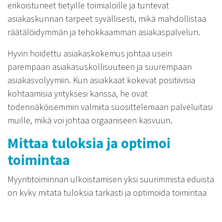
erikoistuneet tietyille toimialoille ja tuntevat
asiakaskunnan tarpeet syvällisesti, mikä mahdollistaa
räätälöidymmän ja tehokkaamman asiakaspalvelun.
Hyvin hoidettu asiakaskokemus johtaa usein
parempaan asiakasuskollisuuteen ja suurempaan
asiakasvolyymiin. Kun asiakkaat kokevat positiivisia
kohtaamisia yrityksesi kanssa, he ovat
todennäköisemmin valmiita suosittelemaan palveluitasi
muille, mikä voi johtaa orgaaniseen kasvuun.
Mittaa tuloksia ja optimoi
toimintaa
Myyntitoiminnan ulkoistamisen yksi suurimmista eduista
on kyky mitata tuloksia tarkasti ja optimoida toimintaa
saadun datan perusteella. Ulkoistetut myyntitiimit
käyttävät usein edistyneitä analytiikkatyökaluja, jotka