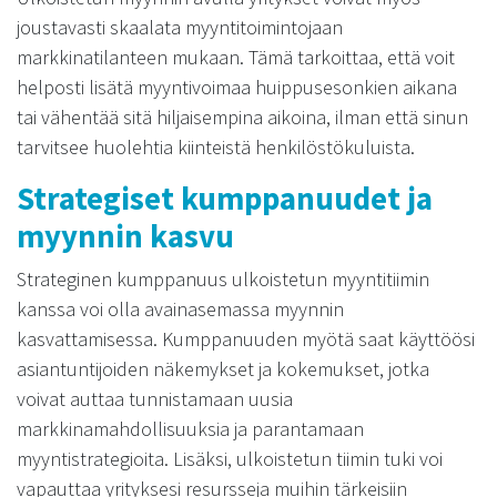
joustavasti skaalata myyntitoimintojaan
markkinatilanteen mukaan. Tämä tarkoittaa, että voit
helposti lisätä myyntivoimaa huippusesonkien aikana
tai vähentää sitä hiljaisempina aikoina, ilman että sinun
tarvitsee huolehtia kiinteistä henkilöstökuluista.
Strategiset kumppanuudet ja
myynnin kasvu
Strateginen kumppanuus ulkoistetun myyntitiimin
kanssa voi olla avainasemassa myynnin
kasvattamisessa. Kumppanuuden myötä saat käyttöösi
asiantuntijoiden näkemykset ja kokemukset, jotka
voivat auttaa tunnistamaan uusia
markkinamahdollisuuksia ja parantamaan
myyntistrategioita. Lisäksi, ulkoistetun tiimin tuki voi
vapauttaa yrityksesi resursseja muihin tärkeisiin