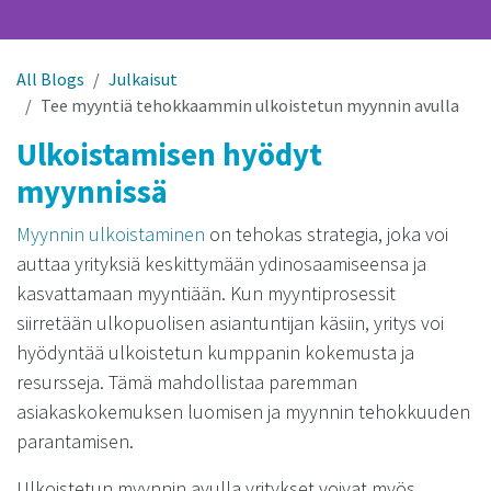
All Blogs
Julkaisut
Tee myyntiä tehokkaammin ulkoistetun myynnin avulla
Ulkoistamisen hyödyt
myynnissä
Myynnin ulkoistaminen
on tehokas strategia, joka voi
auttaa yrityksiä keskittymään ydinosaamiseensa ja
kasvattamaan myyntiään. Kun myyntiprosessit
siirretään ulkopuolisen asiantuntijan käsiin, yritys voi
hyödyntää ulkoistetun kumppanin kokemusta ja
resursseja. Tämä mahdollistaa paremman
asiakaskokemuksen luomisen ja myynnin tehokkuuden
parantamisen.
Ulkoistetun myynnin avulla yritykset voivat myös