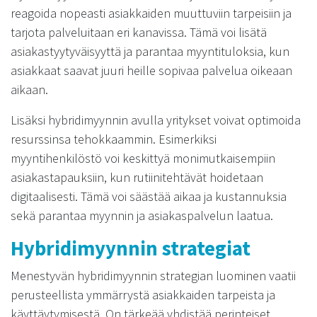
reagoida nopeasti asiakkaiden muuttuviin tarpeisiin ja
tarjota palveluitaan eri kanavissa. Tämä voi lisätä
asiakastyytyväisyyttä ja parantaa myyntituloksia, kun
asiakkaat saavat juuri heille sopivaa palvelua oikeaan
aikaan.
Lisäksi hybridimyynnin avulla yritykset voivat optimoida
resurssinsa tehokkaammin. Esimerkiksi
myyntihenkilöstö voi keskittyä monimutkaisempiin
asiakastapauksiin, kun rutiinitehtävät hoidetaan
digitaalisesti. Tämä voi säästää aikaa ja kustannuksia
sekä parantaa myynnin ja asiakaspalvelun laatua.
Hybridimyynnin strategiat
Menestyvän hybridimyynnin strategian luominen vaatii
perusteellista ymmärrystä asiakkaiden tarpeista ja
käyttäytymisestä. On tärkeää yhdistää perinteiset