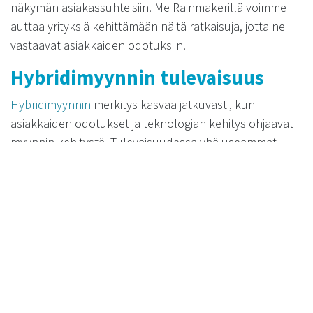
näkymän asiakassuhteisiin. Me Rainmakerillä voimme
auttaa yrityksiä kehittämään näitä ratkaisuja, jotta ne
vastaavat asiakkaiden odotuksiin.
Hybridimyynnin tulevaisuus
Hybridimyynnin
merkitys kasvaa jatkuvasti, kun
asiakkaiden odotukset ja teknologian kehitys ohjaavat
myynnin kehitystä. Tulevaisuudessa yhä useammat
yritykset tulevat siirtymään hybridimyyntimalliin, joka
mahdollistaa paremman asiakaspalvelun ja myynnin
tulokset.
Yritykset, jotka onnistuvat yhdistämään perinteiset ja
digitaaliset kanavat menestyksekkäästi, voivat
saavuttaa kilpailuetua ja parantaa
asiakastyytyväisyyttään.