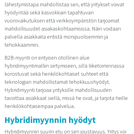
lähestymistapa mahdollistaa sen, että yritykset voivat
hyödyntää sekä kasvokkain tapahtuvan
vuorovaikutuksen että verkkoympäristön tarjoamat
mahdollisuudet asiakaskohtaamisissa. Näin voidaan
palvella asiakkaita entistä monipuolisemmin ja
tehokkaammin.
B2B-myynti on erityisen otollinen alue
hybridimyyntimalliin siirtymiseen, sillä liiketoiminnassa
korostuvat sekä henkilökohtaiset suhteet että
teknologian mahdollistamat tehokkuushyödyt.
Hybridimyynti tarjoaa yrityksille mahdollisuuden
tavoittaa asiakkaat siellä, missä he ovat, ja tarjota heille
henkilökohtaisempaa palvelua.
Hybridimyynnin hyödyt
Hybridimyynnin suurin etu on sen joustavuus. Yritys voi