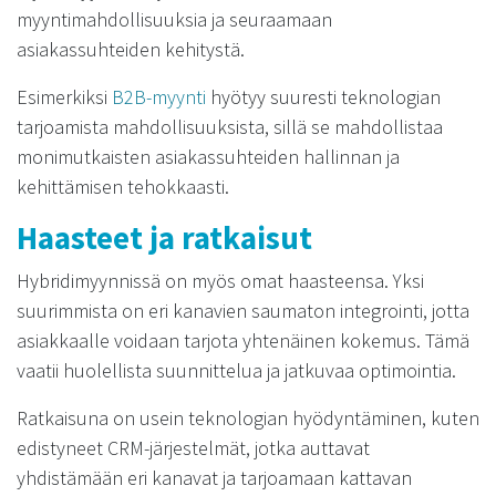
myyntimahdollisuuksia ja seuraamaan
asiakassuhteiden kehitystä.
Esimerkiksi
B2B-myynti
hyötyy suuresti teknologian
tarjoamista mahdollisuuksista, sillä se mahdollistaa
monimutkaisten asiakassuhteiden hallinnan ja
kehittämisen tehokkaasti.
Haasteet ja ratkaisut
Hybridimyynnissä on myös omat haasteensa. Yksi
suurimmista on eri kanavien saumaton integrointi, jotta
asiakkaalle voidaan tarjota yhtenäinen kokemus. Tämä
vaatii huolellista suunnittelua ja jatkuvaa optimointia.
Ratkaisuna on usein teknologian hyödyntäminen, kuten
edistyneet CRM-järjestelmät, jotka auttavat
yhdistämään eri kanavat ja tarjoamaan kattavan