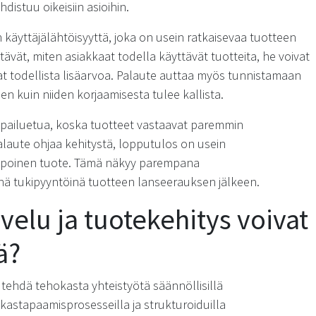
distuu oikeisiin asioihin.
käyttäjälähtöisyyttä, joka on usein ratkaisevaa tuotteen
vät, miten asiakkaat todella käyttävät tuotteita, he voivat
vat todellista lisäarvoa. Palaute auttaa myös tunnistamaan
n kuin niiden korjaamisesta tulee kallista.
lpailuetua, koska tuotteet vastaavat paremmin
laute ohjaa kehitystä, lopputulos on usein
elpoinen tuote. Tämä näkyy parempana
nä tukipyyntöinä tuotteen lanseerauksen jälkeen.
velu ja tuotekehitys voivat
ä?
 tehdä tehokasta yhteistyötä säännöllisillä
iakastapaamisprosesseilla ja strukturoiduilla