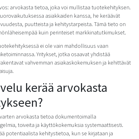
vos: arvokasta tietoa, joka voi mullistaa tuotekehityksen.
n vuorovaikutuksessa asiakkaiden kanssa, he keräävät
ivuudesta, puutteista ja kehitystarpeista. Tämä tieto on
nnönläheisempää kuin perinteiset markkinatutkimukset.
otekehityksessä ei ole vain mahdollisuus vaan
iketoiminnassa. Yritykset, jotka osaavat yhdistää
, rakentavat vahvemman asiakaskokemuksen ja kehittävät
isuja.
lvelu kerää arvokasta
tykseen?
 varten arvokasta tietoa dokumentoimalla
gelmia, toiveita ja käyttökokemuksia systemaattisesti.
 potentiaalista kehitystietoa, kun se kirjataan ja