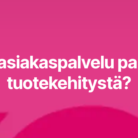
asiakaspalvelu p
tuotekehitystä?