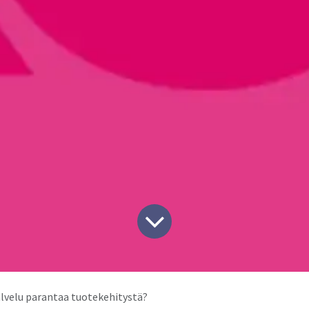
lvelu parantaa tuotekehitystä?