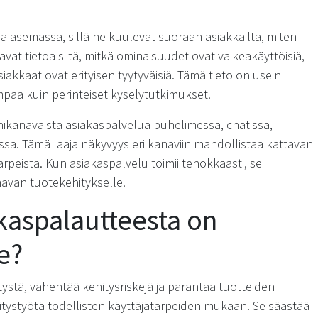
sa asemassa, sillä he kuulevat suoraan asiakkailta, miten
vat tietoa siitä, mitkä ominaisuudet ovat vaikeakäyttöisiä,
akkaat ovat erityisen tyytyväisiä. Tämä tieto on usein
paa kuin perinteiset kyselytutkimukset.
anavaista asiakaspalvelua puhelimessa, chatissa,
ssa. Tämä laaja näkyvyys eri kanaviin mahdollistaa kattavan
rpeista. Kun asiakaspalvelu toimii tehokkaasti, se
van tuotekehitykselle.
kaspalautteesta on
e?
stä, vähentää kehitysriskejä ja parantaa tuotteiden
ystyötä todellisten käyttäjätarpeiden mukaan. Se säästää