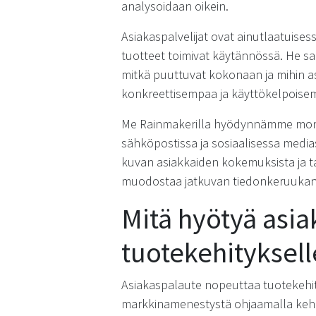
analysoidaan oikein.
Asiakaspalvelijat ovat ainutlaatuises
tuotteet toimivat käytännössä. He saa
mitkä puuttuvat kokonaan ja mihin asi
konkreettisempaa ja käyttökelpoisem
Me Rainmakerilla hyödynnämme monik
sähköpostissa ja sosiaalisessa media
kuvan asiakkaiden kokemuksista ja ta
muodostaa jatkuvan tiedonkeruukana
Mitä hyötyä asia
tuotekehityksell
Asiakaspalaute nopeuttaa tuotekehity
markkinamenestystä ohjaamalla kehit