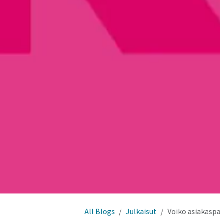
All Blogs
Julkaisut
Voiko asiakaspa