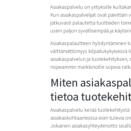
Asiakaspalvelu on yrityksille kultakai
Kun asiakaspalvelijat ovat päivittäi
jatkuvasti palautetta tuotteiden toim
usein paljon syvällisempää ja käytä
Asiakaspalautteen hyödyntäminen tu
välttämättömyys kilpailukykyisessä li
asiakaspalvelun ja tuotekehityksen
nopeammin markkinoille sopivia ratka
Miten asiakaspa
tietoa tuotekehi
Asiakaspalvelu kerää tuotekehitystä
asiakaskohtaamisissa esiin tulevia on
Jokainen asiakasyhteydenotto sisältää