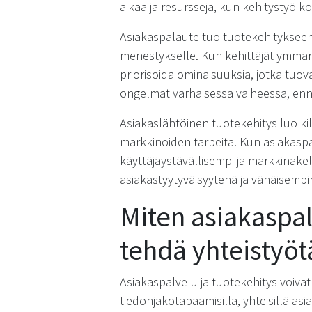
aikaa ja resursseja, kun kehitystyö koh
Asiakaspalaute tuo tuotekehitykseen 
menestykselle. Kun kehittäjät ymmärtä
priorisoida ominaisuuksia, jotka tuo
ongelmat varhaisessa vaiheessa, enne
Asiakaslähtöinen tuotekehitys luo ki
markkinoiden tarpeita. Kun asiakaspa
käyttäjäystävällisempi ja markkinak
asiakastyytyväisyytenä ja vähäisempi
Miten asiakaspal
tehdä yhteistyöt
Asiakaspalvelu ja tuotekehitys voivat
tiedonjakotapaamisilla, yhteisillä as